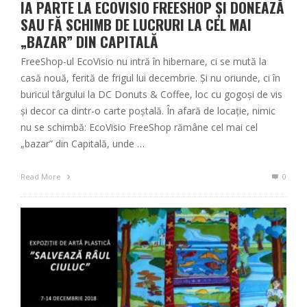
IA PARTE LA ECOVISIO FREESHOP ȘI DONEAZĂ
SAU FĂ SCHIMB DE LUCRURI LA CEL MAI
„BAZAR” DIN CAPITALĂ
FreeShop-ul EcoVisio nu intră în hibernare, ci se mută la
casă nouă, ferită de frigul lui decembrie. Și nu oriunde, ci în
buricul târgului la DC Donuts & Coffee, loc cu gogoși de vis
și decor ca dintr-o carte poștală. În afară de locație, nimic
nu se schimbă: EcoVisio FreeShop rămâne cel mai cel
„bazar” din Capitală, unde …
Read More
0