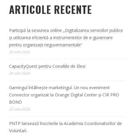
ARTICOLE RECENTE
Participă la sesiunea online „Digitalizarea serviciilor publice
și utilizarea eficientă a instrumentelor de e-guvernare
pentru organizații neguvernamentale”
30 iulie 2026
CapacityQuest pentru Consiliile de Elevi
29 iulie 2026
Gamingul întâlnește marketingul. Un nou eveniment
Connector organizat la Orange Digital Center și CIR PRO
BONO
22 iulie 2026
PNTP lansează înscrierile la Academia Coordonatorilor de
Voluntari.