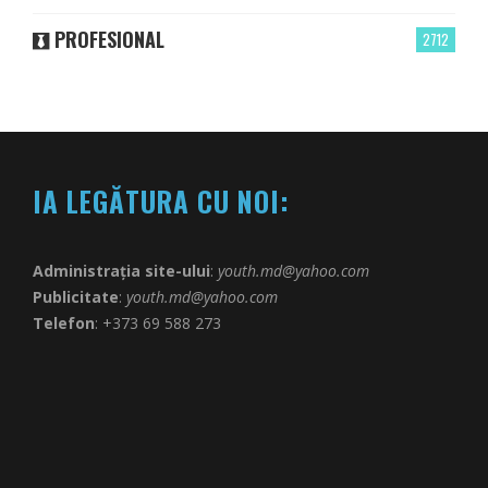
PROFESIONAL
2712
IA LEGĂTURA CU NOI:
Administrația site-ului
:
youth.md@yahoo.com
Publicitate
:
youth.md@yahoo.com
Telefon
: +373 69 588 273