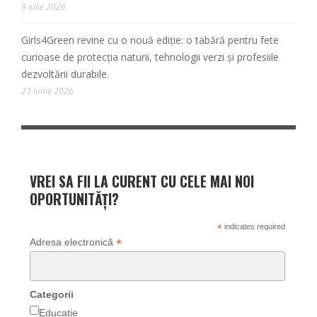
9 iulie 2026
Girls4Green revine cu o nouă ediție: o tabără pentru fete
curioase de protecția naturii, tehnologii verzi și profesiile
dezvoltării durabile.
23 iunie 2026
VREI SA FII LA CURENT CU CELE MAI NOI
OPORTUNITĂȚI?
*
indicates required
*
Adresa electronică
Categorii
Educație