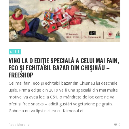
ALTELE
VINO LA O EDIȚIE SPECIALĂ A CELUI MAI FAIN,
ECO ȘI ECHITABIL BAZAR DIN CHIȘINĂU –
FREESHOP
Cel mai fain, eco și echitabil bazar din Chișinău își deschide
ușile. Prima ediție din 2019 va fi una specială din mai multe
motive: va avea loc la C51, o mândrețe de loc care ne va
oferi și free snacks – adică gustări vegetariene pe gratis.
Gabriela nu va lipsi nici ea cu faimosul ei …
Read More
0