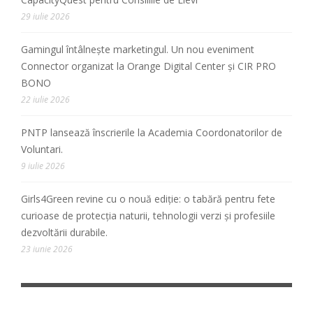
29 iulie 2026
Gamingul întâlnește marketingul. Un nou eveniment
Connector organizat la Orange Digital Center și CIR PRO
BONO
22 iulie 2026
PNTP lansează înscrierile la Academia Coordonatorilor de
Voluntari.
9 iulie 2026
Girls4Green revine cu o nouă ediție: o tabără pentru fete
curioase de protecția naturii, tehnologii verzi și profesiile
dezvoltării durabile.
23 iunie 2026