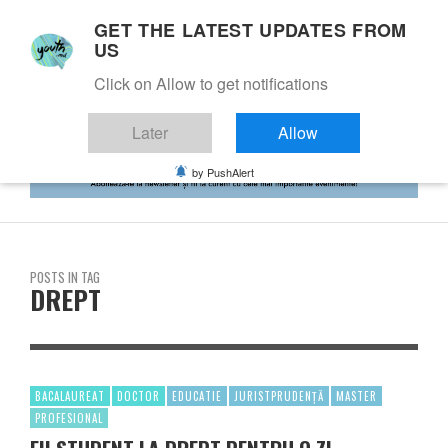
GET THE LATEST UPDATES FROM
US
Click on Allow to get notifications
Later
Allow
by PushAlert
POSTS IN TAG
DREPT
BACALAUREAT
DOCTOR
EDUCATIE
JURISTPRUDENȚĂ
MASTER
PROFESIONAL