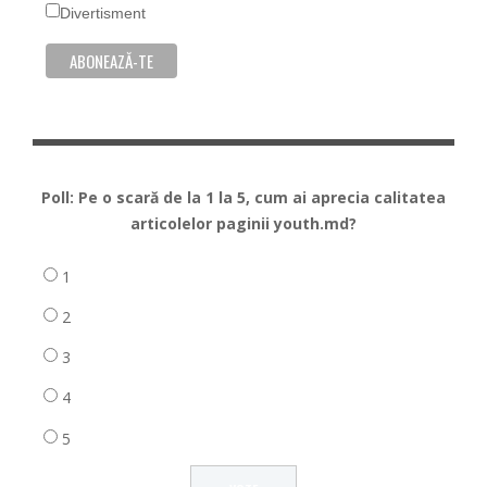
Divertisment
Poll: Pe o scară de la 1 la 5, cum ai aprecia calitatea
articolelor paginii youth.md?
1
2
3
4
5