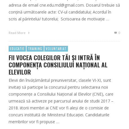
adresa de email cne.edu.md@gmail.com. Dosarul trebuie să
conțină următoarele acte: CV-ul candidatului; Acordul în
scris al părintelui/ tutorelui; Scrisoarea de motivație …
Read More
0
EDUCATIE
TRAINING
VOLUNTARIAT
FII VOCEA COLEGILOR TĂI ȘI INTRĂ ÎN
COMPONENȚA CONSILIULUI NAȚIONAL AL
ELEVILOR
Elevii din învățământul preuniversitar, clasele VI-XI, sunt
invitați să participe la concursul pentru selectarea noii
componențe a Consiliului Național al Elevilor (CNE), care
urmează să activeze pe parcursul anului de studii 2017 –
2018. iitorii membri ai CNE vor fi aleşi de o comisie de
concurs instituită de Ministerul Educației. Candidaturile
membrilor vor fi propuse …