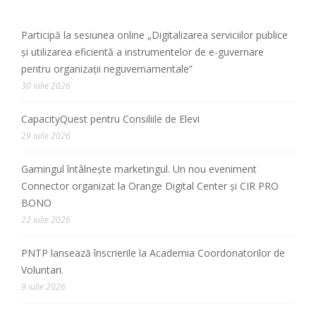
Participă la sesiunea online „Digitalizarea serviciilor publice
și utilizarea eficientă a instrumentelor de e-guvernare
pentru organizații neguvernamentale”
30 iulie 2026
CapacityQuest pentru Consiliile de Elevi
29 iulie 2026
Gamingul întâlnește marketingul. Un nou eveniment
Connector organizat la Orange Digital Center și CIR PRO
BONO
22 iulie 2026
PNTP lansează înscrierile la Academia Coordonatorilor de
Voluntari.
9 iulie 2026