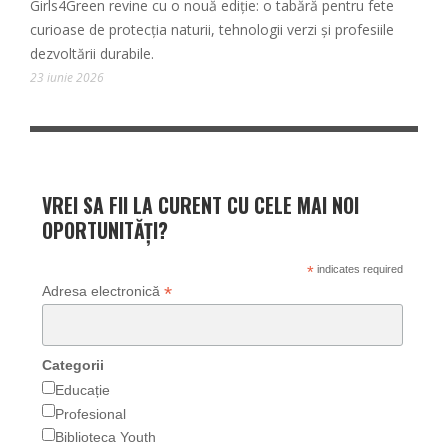
Girls4Green revine cu o nouă ediție: o tabără pentru fete
curioase de protecția naturii, tehnologii verzi și profesiile
dezvoltării durabile.
23 iunie 2026
VREI SA FII LA CURENT CU CELE MAI NOI
OPORTUNITĂȚI?
*
indicates required
*
Adresa electronică
Categorii
Educație
Profesional
Biblioteca Youth