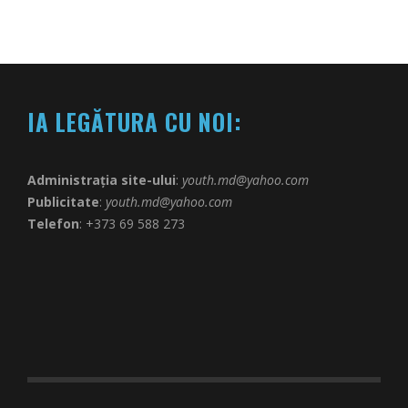
IA LEGĂTURA CU NOI:
Administrația site-ului
:
youth.md@yahoo.com
Publicitate
:
youth.md@yahoo.com
Telefon
: +373 69 588 273