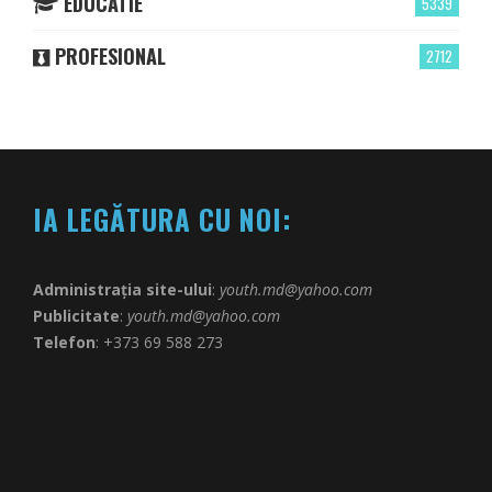
EDUCATIE
5339
PROFESIONAL
2712
IA LEGĂTURA CU NOI:
Administrația site-ului
:
youth.md@yahoo.com
Publicitate
:
youth.md@yahoo.com
Telefon
: +373 69 588 273