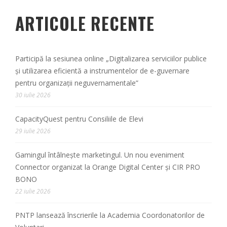
ARTICOLE RECENTE
Participă la sesiunea online „Digitalizarea serviciilor publice
și utilizarea eficientă a instrumentelor de e-guvernare
pentru organizații neguvernamentale”
30 iulie 2026
CapacityQuest pentru Consiliile de Elevi
29 iulie 2026
Gamingul întâlnește marketingul. Un nou eveniment
Connector organizat la Orange Digital Center și CIR PRO
BONO
22 iulie 2026
PNTP lansează înscrierile la Academia Coordonatorilor de