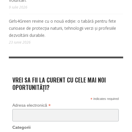
Voluntari.
9 iulie 2026
Girls4Green revine cu o nouă ediție: o tabără pentru fete
curioase de protecția naturii, tehnologii verzi și profesiile
dezvoltării durabile.
23 iunie 2026
VREI SA FII LA CURENT CU CELE MAI NOI
OPORTUNITĂȚI?
*
indicates required
*
Adresa electronică
Categorii