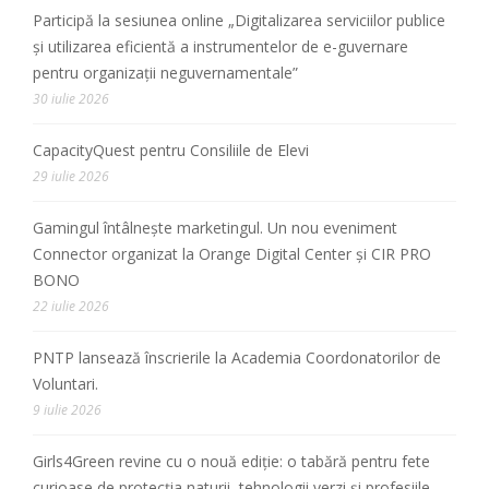
Participă la sesiunea online „Digitalizarea serviciilor publice
și utilizarea eficientă a instrumentelor de e-guvernare
pentru organizații neguvernamentale”
30 iulie 2026
CapacityQuest pentru Consiliile de Elevi
29 iulie 2026
Gamingul întâlnește marketingul. Un nou eveniment
Connector organizat la Orange Digital Center și CIR PRO
BONO
22 iulie 2026
PNTP lansează înscrierile la Academia Coordonatorilor de
Voluntari.
9 iulie 2026
Girls4Green revine cu o nouă ediție: o tabără pentru fete
curioase de protecția naturii, tehnologii verzi și profesiile