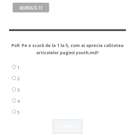
Poll: Pe o scară de la 1 la 5, cum ai aprecia calitatea
articolelor paginii youth.md?
1
2
3
4
5