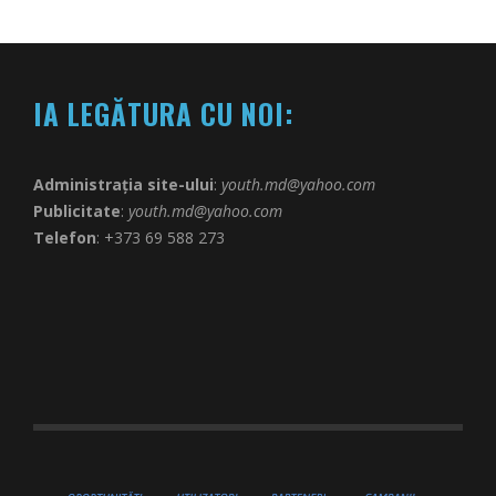
IA LEGĂTURA CU NOI:
Administrația site-ului
:
youth.md@yahoo.com
Publicitate
:
youth.md@yahoo.com
Telefon
: +373 69 588 273