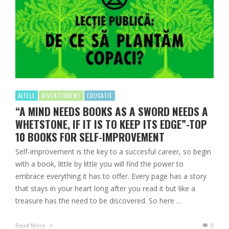
ALTELE
DIVERTISMENT
EDUCATIE
“A MIND NEEDS BOOKS AS A SWORD NEEDS A
WHETSTONE, IF IT IS TO KEEP ITS EDGE”-TOP
10 BOOKS FOR SELF-IMPROVEMENT
Self-improvement is the key to a succesful career, so begin
with a book, little by little you will find the power to
embrace everything it has to offer. Every page has a story
that stays in your heart long after you read it but like a
treasure has the need to be discovered. So here …
Read More
0