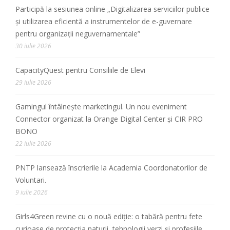
Participă la sesiunea online „Digitalizarea serviciilor publice
și utilizarea eficientă a instrumentelor de e-guvernare
pentru organizații neguvernamentale”
30 iulie 2026
CapacityQuest pentru Consiliile de Elevi
29 iulie 2026
Gamingul întâlnește marketingul. Un nou eveniment
Connector organizat la Orange Digital Center și CIR PRO
BONO
22 iulie 2026
PNTP lansează înscrierile la Academia Coordonatorilor de
Voluntari.
9 iulie 2026
Girls4Green revine cu o nouă ediție: o tabără pentru fete
curioase de protecția naturii, tehnologii verzi și profesiile