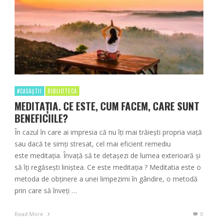
#CASĂȘTII
BIBLIOTECĂ
MEDITAŢIA. CE ESTE, CUM FACEM, CARE SUNT
BENEFICIILE?
În cazul în care ai impresia că nu îți mai trăiești propria viață
sau dacă te simți stresat, cel mai eficient remediu
este meditația. Învață să te detașezi de lumea exterioară și
să îți regăsești liniștea. Ce este meditația ? Meditatia este o
metoda de obţinere a unei limpezimi în gândire, o metodă
prin care să înveți …
Read More
0