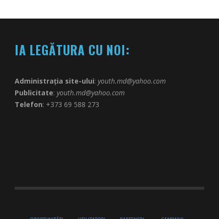
IA LEGĂTURA CU NOI:
Administrația site-ului
:
youth.md@yahoo.com
Publicitate
:
youth.md@yahoo.com
Telefon
: +373 69 588 273