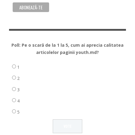
Poll: Pe o scară de la 1 la 5, cum ai aprecia calitatea
articolelor paginii youth.md?
1
2
3
4
5