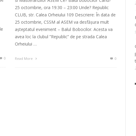
si Masteranzilor ASEM Ce? Balul bobocilor Când?
25 octombrie, ora 19:30 – 23:00 Unde? Republic
CLUB, str. Calea Orheiului 109 Descriere: În data de
25 octombrie, CSSM al ASEM va desfășura mult
de
așteptatul eveniment – Balul Bobocilor. Acesta va
avea loc la clubul ”Republic” de pe strada Calea
Orheiului …
0
Read More
0