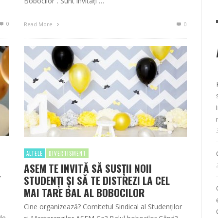
Bobocilor”. Sunt invitaţi …
0
Read More
0
ALTELE
DIVERTISMENT
ASEM TE INVITĂ SĂ SUSȚII NOII
T
STUDENȚI ȘI SĂ TE DISTREZI LA CEL
MAI TARE BAL AL BOBOCILOR
Cine organizează? Comitetul Sindical al Studenților
de