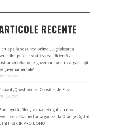
ARTICOLE RECENTE
Participă la sesiunea online „Digitalizarea
serviciilor publice și utilizarea eficientă a
instrumentelor de e-guvernare pentru organizații
neguvernamentale”
30 iulie 2026
CapacityQuest pentru Consiliile de Elevi
29 iulie 2026
Gamingul întâlnește marketingul. Un nou
eveniment Connector organizat la Orange Digital
Center și CIR PRO BONO