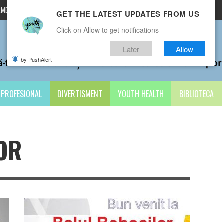
MENI ȘI CONDIȚII
CONTACTE
GET THE LATEST UPDATES FROM US
Click on Allow to get notifications
Later
Allow
by PushAlert
PROFESIONAL
DIVERTISMENT
YOUTH HEALTH
BIBLIOTECA
OR