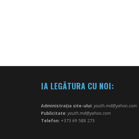
IA LEGĂTURA CU NOI:
Administrația site-ului
:
youth.md@yahoo.com
Publicitate
:
youth.md@yahoo.com
Telefon
: +373 69 588 273