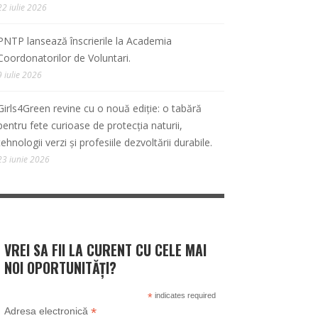
22 iulie 2026
PNTP lansează înscrierile la Academia
Coordonatorilor de Voluntari.
9 iulie 2026
Girls4Green revine cu o nouă ediție: o tabără
pentru fete curioase de protecția naturii,
tehnologii verzi și profesiile dezvoltării durabile.
23 iunie 2026
VREI SA FII LA CURENT CU CELE MAI
NOI OPORTUNITĂȚI?
*
indicates required
*
Adresa electronică