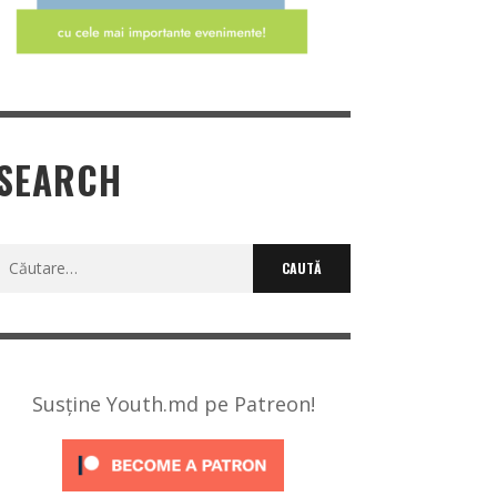
SEARCH
Caută
după:
Susține Youth.md pe Patreon!