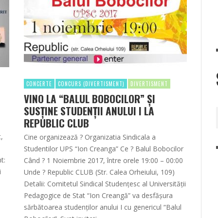
CONCERTE
CONCURS (DIVERTISMENT)
DIVERTISMENT
VINO LA “BALUL BOBOCILOR” ŞI
SUSŢINE STUDENŢII ANULUI I LA
REPUBLIC CLUB
,
Cine organizează ? Organizatia Sindicala a
Studentilor UPS “Ion Creanga” Ce ? Balul Bobocilor
t:
Când ? 1 Noiembrie 2017, între orele 19:00 – 00:00
i
Unde ? Republic CLUB (Str. Calea Orheiului, 109)
Detalii: Comitetul Sindical Studențesc al Universității
Pedagogice de Stat “Ion Creangă” va desfășura
sărbătoarea studenţilor anului I cu genericul “Balul