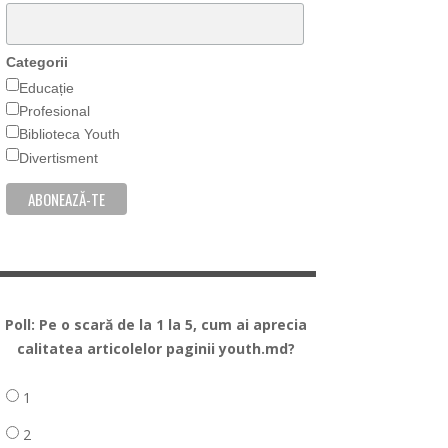
Categorii
Educație
Profesional
Biblioteca Youth
Divertisment
Poll: Pe o scară de la 1 la 5, cum ai aprecia
calitatea articolelor paginii youth.md?
1
2