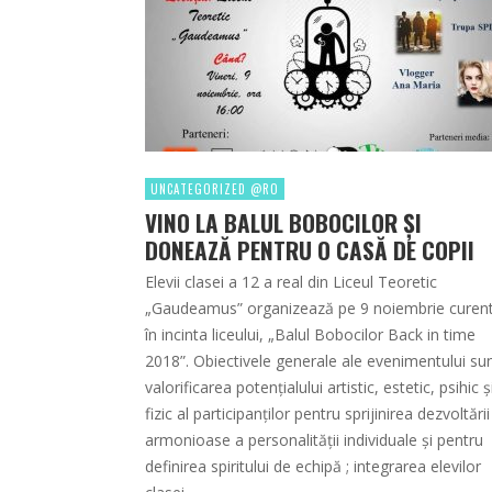
UNCATEGORIZED @RO
VINO LA BALUL BOBOCILOR ŞI
DONEAZĂ PENTRU O CASĂ DE COPII
Elevii clasei a 12 a real din Liceul Teoretic
„Gaudeamus” organizează pe 9 noiembrie curent
în incinta liceului, „Balul Bobocilor Back in time
2018”. Obiectivele generale ale evenimentului sun
valorificarea potenţialului artistic, estetic, psihic ş
fizic al participanților pentru sprijinirea dezvoltării
armonioase a personalităţii individuale şi pentru
definirea spiritului de echipă ; integrarea elevilor