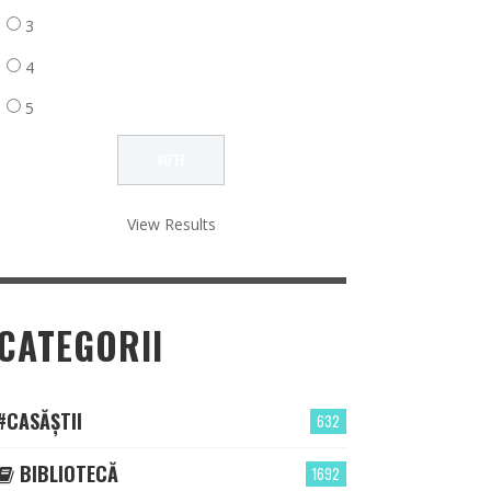
3
4
5
View Results
CATEGORII
#CASĂȘTII
632
BIBLIOTECĂ
1692