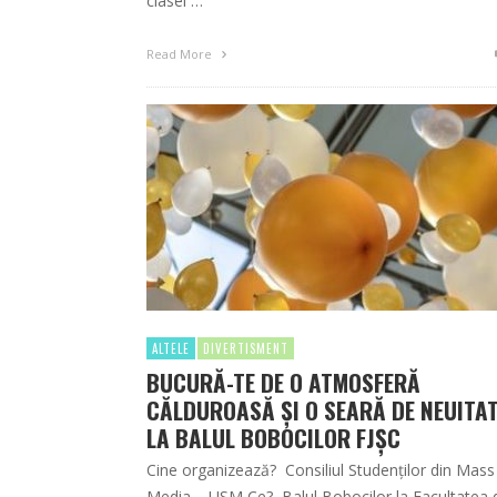
clasei …
Read More
ALTELE
DIVERTISMENT
BUCURĂ-TE DE O ATMOSFERĂ
CĂLDUROASĂ ȘI O SEARĂ DE NEUITA
LA BALUL BOBOCILOR FJȘC
Cine organizează? Consiliul Studenților din Mass
Media – USM Ce? Balul Bobocilor la Facultatea 