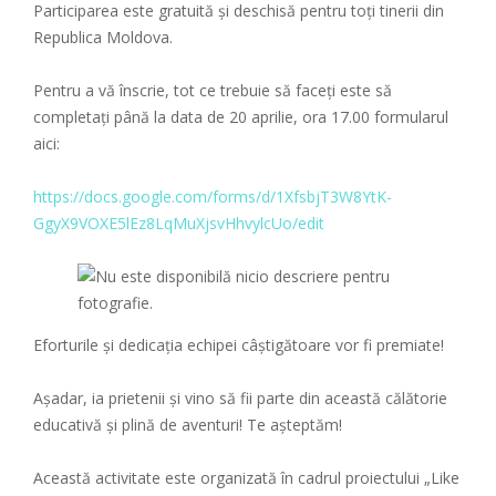
Participarea este gratuită și deschisă pentru toți tinerii din
Republica Moldova.
Pentru a vă înscrie, tot ce trebuie să faceți este să
completați până la data de 20 aprilie, ora 17.00 formularul
aici:
https://docs.google.com/forms/d/1XfsbjT3W8YtK-
GgyX9VOXE5lEz8LqMuXjsvHhvylcUo/edit
Eforturile și dedicația echipei câștigătoare vor fi premiate!
Așadar, ia prietenii și vino să fii parte din această călătorie
educativă și plină de aventuri! Te așteptăm!
Această activitate este organizată în cadrul proiectului „Like