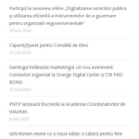
Participă la sesiunea online „Digitalizarea serviciilor publice
și utilizarea eficientă a instrumentelor de e-guvernare
pentru organizații neguvernamentale”
30 iulie 2026
CapacityQuest pentru Consiliile de Elevi
29 iulie 2026
Gamingul întâlnește marketingul. Un nou eveniment
Connector organizat la Orange Digital Center și CIR PRO
BONO
22 iulie 2026
PNTP lansează înscrierile la Academia Coordonatorilor de
Voluntari.
9 iulie 2026
Girls4Green revine cu o nouă ediție: o tabără pentru fete