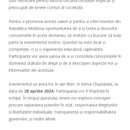
sunt necesare pentru viitorul oricărui cetățean implicat și
preocupat de binele comun al societății.
Pentru a promova aceste valori și pentru a oferi tinerilor din
Republica Moldova oportunitatea de a-și testa și dezvolta
cunoștințele în acest domeniu, vă invităm cu bucurie să luați
parte la evenimentul nostru. Questul nu este doar o
competiție, ci și o experiență educativă captivantă.
Participanții vor avea șansa de a-și consolida cunoștințele în
domeniul statului de drept și de a descoperi aspecte noi și
interesante ale acestuia.
Evenimentul va avea loc în aer liber, în inima Chișinăului, la
data de
28 aprilie 2024.
Participanții vor fi împărțiți în
echipe. În timpul questului, tinerii vor explora concepte
precum separarea puterilor în stat, respectarea drepturilor
și libertăților individuale, transparența și responsabilitatea
guvernării, și multe altele.