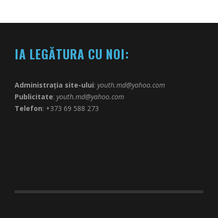
IA LEGĂTURA CU NOI:
Administrația site-ului
:
youth.md@yahoo.com
Publicitate
:
youth.md@yahoo.com
Telefon
: +373 69 588 273