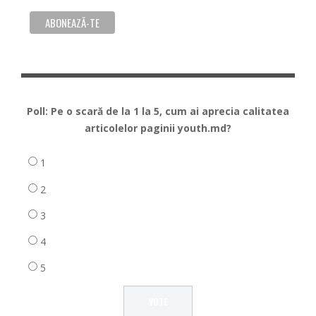
Poll: Pe o scară de la 1 la 5, cum ai aprecia calitatea
articolelor paginii youth.md?
1
2
3
4
5