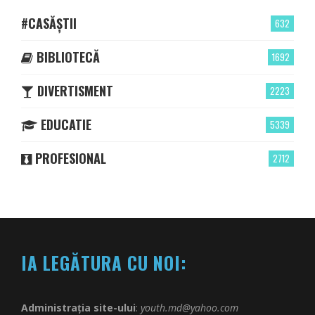
#CASĂȘTII
632
BIBLIOTECĂ
1692
DIVERTISMENT
2223
EDUCATIE
5339
PROFESIONAL
2712
IA LEGĂTURA CU NOI:
Administrația site-ului
:
youth.md@yahoo.com