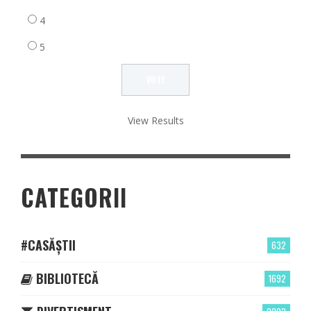
4
5
View Results
CATEGORII
#CASĂȘTII
632
BIBLIOTECĂ
1692