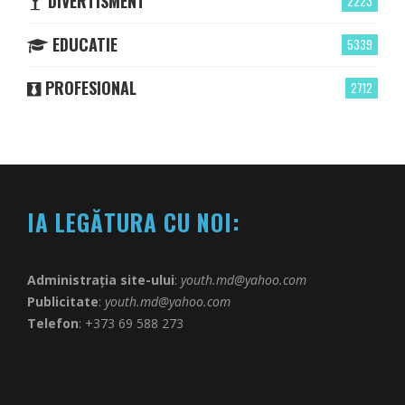
DIVERTISMENT
2223
EDUCATIE
5339
PROFESIONAL
2712
IA LEGĂTURA CU NOI:
Administrația site-ului
:
youth.md@yahoo.com
Publicitate
:
youth.md@yahoo.com
Telefon
: +373 69 588 273