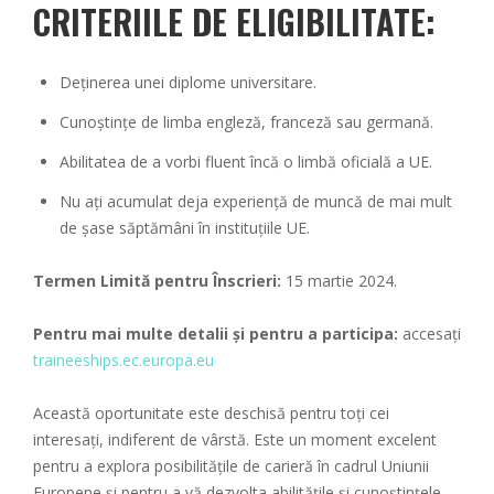
CRITERIILE DE ELIGIBILITATE:
Deținerea unei diplome universitare.
Cunoștințe de limba engleză, franceză sau germană.
Abilitatea de a vorbi fluent încă o limbă oficială a UE.
Nu ați acumulat deja experiență de muncă de mai mult
de șase săptămâni în instituțiile UE.
Termen Limită pentru Înscrieri:
15 martie 2024.
Pentru mai multe detalii și pentru a participa:
accesați
traineeships.ec.europa.eu
Această oportunitate este deschisă pentru toți cei
interesați, indiferent de vârstă. Este un moment excelent
pentru a explora posibilitățile de carieră în cadrul Uniunii
Europene și pentru a vă dezvolta abilitățile și cunoștințele