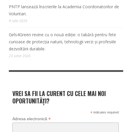
PNTP lansează înscrierile la Academia Coordonatorilor de
Voluntari.
9 iulie 2026
Girls4Green revine cu o nouă ediție: o tabără pentru fete
curioase de protecția naturii, tehnologii verzi și profesiile
dezvoltării durabile.
23 iunie 2026
VREI SA FII LA CURENT CU CELE MAI NOI
OPORTUNITĂȚI?
*
indicates required
*
Adresa electronică