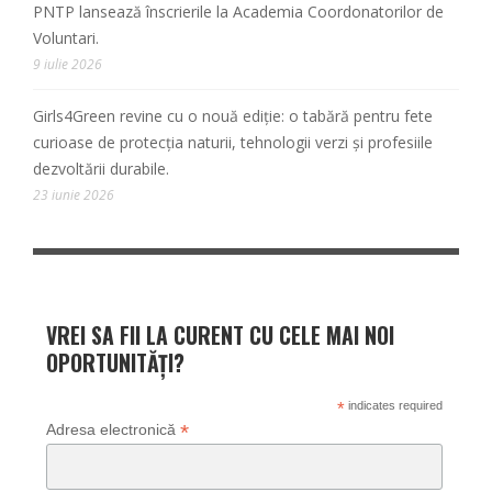
PNTP lansează înscrierile la Academia Coordonatorilor de
Voluntari.
9 iulie 2026
Girls4Green revine cu o nouă ediție: o tabără pentru fete
curioase de protecția naturii, tehnologii verzi și profesiile
dezvoltării durabile.
23 iunie 2026
VREI SA FII LA CURENT CU CELE MAI NOI
OPORTUNITĂȚI?
*
indicates required
*
Adresa electronică