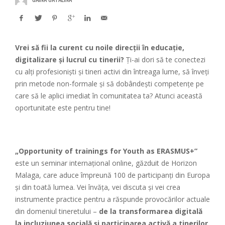
Vrei să fii la curent cu noile direcții în educație,
digitalizare și lucrul cu tinerii?
Ți-ai dori să te conectezi
cu alți profesioniști și tineri activi din întreaga lume, să înveți
prin metode non-formale și să dobândești competențe pe
care să le aplici imediat în comunitatea ta? Atunci această
oportunitate este pentru tine!
„Opportunity of trainings for Youth as ERASMUS+”
este un seminar internațional online, găzduit de Horizon
Malaga, care aduce împreună 100 de participanți din Europa
și din toată lumea. Vei învăța, vei discuta și vei crea
instrumente practice pentru a răspunde provocărilor actuale
din domeniul tineretului –
de la transformarea digitală
la incluziunea socială și participarea activă a tinerilor.