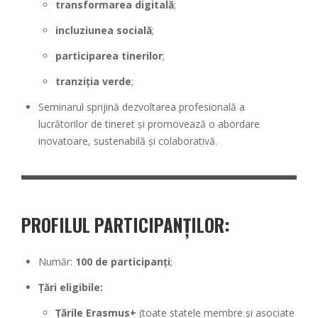
transformarea digitală
;
incluziunea socială
;
participarea tinerilor
;
tranziția verde
;
Seminarul sprijină dezvoltarea profesională a
lucrătorilor de tineret și promovează o abordare
inovatoare, sustenabilă și colaborativă.
PROFILUL PARTICIPANȚILOR
:
Număr:
100 de participanți
;
Țări eligibile:
Țările Erasmus+
(toate statele membre și asociate