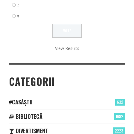
4
5
View Results
CATEGORII
#CASĂȘTII
632
BIBLIOTECĂ
1692
DIVERTISMENT
2223