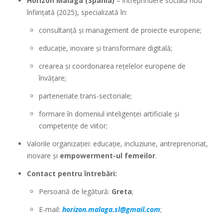
Horizon Malaga (Spania)
– întreprindere socială nou
înființată (2025), specializată în:
consultanță și management de proiecte europene;
educație, inovare și transformare digitală;
crearea și coordonarea rețelelor europene de
învățare;
parteneriate trans-sectoriale;
formare în domeniul inteligenței artificiale și
competențe de viitor;
Valorile organizației: educație, incluziune, antreprenoriat,
inovare și
empowerment-ul femeilor
.
Contact pentru întrebări:
Persoană de legătură:
Greta
;
E-mail:
horizon.malaga.sl@gmail.com
;