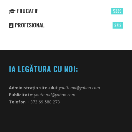
EDUCATIE
5339
PROFESIONAL
2712
IA LEGĂTURA CU NOI:
Administrația site-ului
:
youth.md@yahoo.com
Publicitate
:
youth.md@yahoo.com
Telefon
: +373 69 588 273