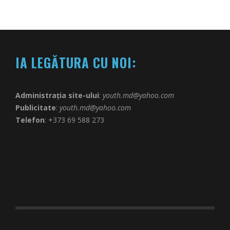
IA LEGĂTURA CU NOI:
Administrația site-ului
:
youth.md@yahoo.com
Publicitate
:
youth.md@yahoo.com
Telefon
: +373 69 588 273