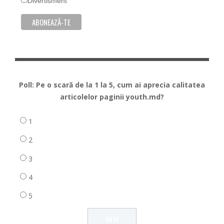
Divertisment
Poll: Pe o scară de la 1 la 5, cum ai aprecia calitatea
articolelor paginii youth.md?
1
2
3
4
5