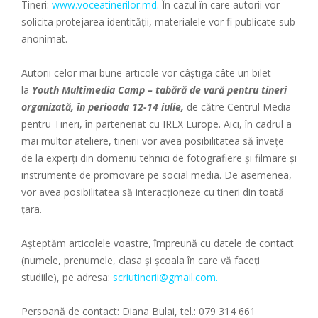
Tineri:
www.voceatinerilor.md
. În cazul în care autorii vor
solicita protejarea identității, materialele vor fi publicate sub
anonimat.
Autorii celor mai bune articole vor câștiga câte un bilet
la
Youth Multimedia Camp – tabără de vară pentru tineri
organizată, în perioada 12-14 iulie,
de către Centrul Media
pentru Tineri, în parteneriat cu IREX Europe. Aici, în cadrul a
mai multor ateliere, tinerii vor avea posibilitatea să învețe
de la experți din domeniu tehnici de fotografiere și filmare și
instrumente de promovare pe social media. De asemenea,
vor avea posibilitatea să interacționeze cu tineri din toată
țara.
Aşteptăm articolele voastre, împreună cu datele de contact
(numele, prenumele, clasa și școala în care vă faceți
studiile), pe adresa:
scriutinerii@gmail.com
.
Persoană de contact: Diana Bulai, tel.: 079 314 661