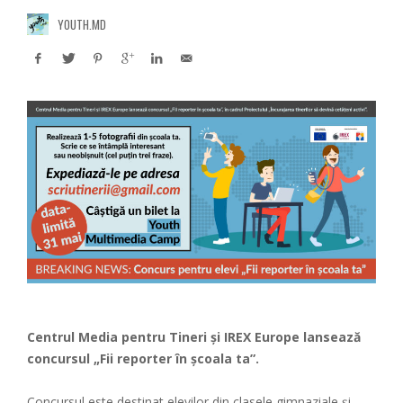
YOUTH.MD
Centrul Media pentru Tineri și IREX Europe lansează
concursul „Fii reporter în şcoala ta”.
Concursul este destinat elevilor din clasele gimnaziale și