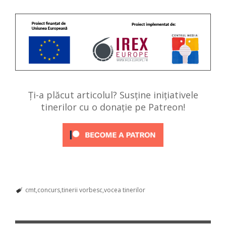
Ți-a plăcut articolul? Susține inițiativele
tinerilor cu o donație pe Patreon!
cmt
concurs
tinerii vorbesc
vocea tinerilor