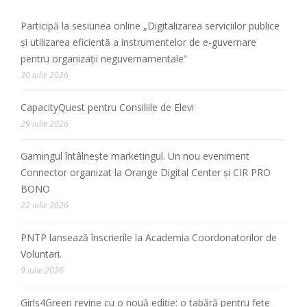
Participă la sesiunea online „Digitalizarea serviciilor publice
și utilizarea eficientă a instrumentelor de e-guvernare
pentru organizații neguvernamentale”
30 iulie 2026
CapacityQuest pentru Consiliile de Elevi
29 iulie 2026
Gamingul întâlnește marketingul. Un nou eveniment
Connector organizat la Orange Digital Center și CIR PRO
BONO
22 iulie 2026
PNTP lansează înscrierile la Academia Coordonatorilor de
Voluntari.
9 iulie 2026
Girls4Green revine cu o nouă ediție: o tabără pentru fete