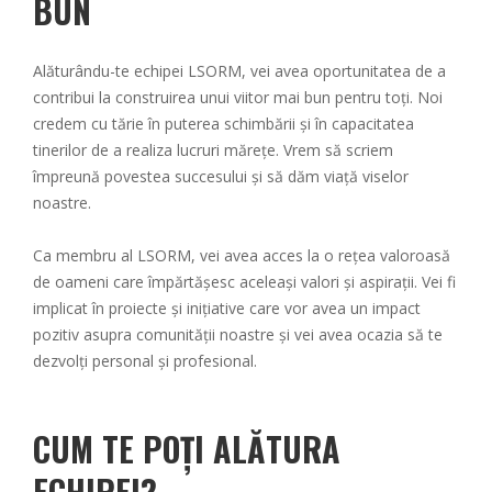
BUN
Alăturându-te echipei LSORM, vei avea oportunitatea de a
contribui la construirea unui viitor mai bun pentru toți. Noi
credem cu tărie în puterea schimbării și în capacitatea
tinerilor de a realiza lucruri mărețe. Vrem să scriem
împreună povestea succesului și să dăm viață viselor
noastre.
Ca membru al LSORM, vei avea acces la o rețea valoroasă
de oameni care împărtășesc aceleași valori și aspirații. Vei fi
implicat în proiecte și inițiative care vor avea un impact
pozitiv asupra comunității noastre și vei avea ocazia să te
dezvolți personal și profesional.
CUM TE POȚI ALĂTURA
ECHIPEI?