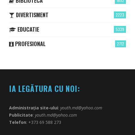
BIBLIOTECĂ
1692
DIVERTISMENT
2223
EDUCATIE
5339
PROFESIONAL
2712
IA LEGĂTURA CU NOI:
Administrația site-ului
:
youth.md@yahoo.com
Publicitate
:
youth.md@yahoo.com
Telefon
: +373 69 588 273