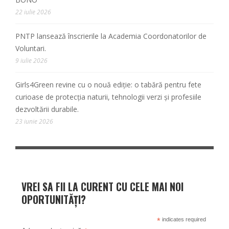
22 iulie 2026
PNTP lansează înscrierile la Academia Coordonatorilor de
Voluntari.
9 iulie 2026
Girls4Green revine cu o nouă ediție: o tabără pentru fete
curioase de protecția naturii, tehnologii verzi și profesiile
dezvoltării durabile.
23 iunie 2026
VREI SA FII LA CURENT CU CELE MAI NOI
OPORTUNITĂȚI?
*
indicates required