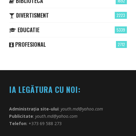
BIBLIOTECĂ
1692
DIVERTISMENT
2223
EDUCATIE
5339
PROFESIONAL
2712
IA LEGĂTURA CU NOI:
Administrația site-ului
:
youth.md@yahoo.com
Publicitate
:
youth.md@yahoo.com
Telefon
: +373 69 588 273