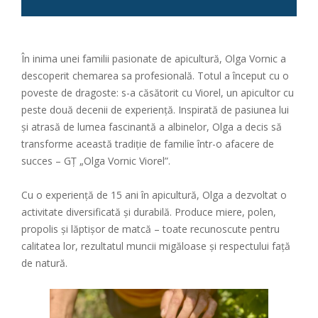
În inima unei familii pasionate de apicultură, Olga Vornic a
descoperit chemarea sa profesională. Totul a început cu o
poveste de dragoste: s-a căsătorit cu Viorel, un apicultor cu
peste două decenii de experiență. Inspirată de pasiunea lui
și atrasă de lumea fascinantă a albinelor, Olga a decis să
transforme această tradiție de familie într-o afacere de
succes – GȚ „Olga Vornic Viorel”.
Cu o experiență de 15 ani în apicultură, Olga a dezvoltat o
activitate diversificată și durabilă. Produce miere, polen,
propolis și lăptișor de matcă – toate recunoscute pentru
calitatea lor, rezultatul muncii migăloase și respectului față
de natură.