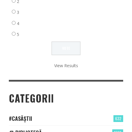
2
3
4
5
View Results
CATEGORII
#CASĂȘTII
632