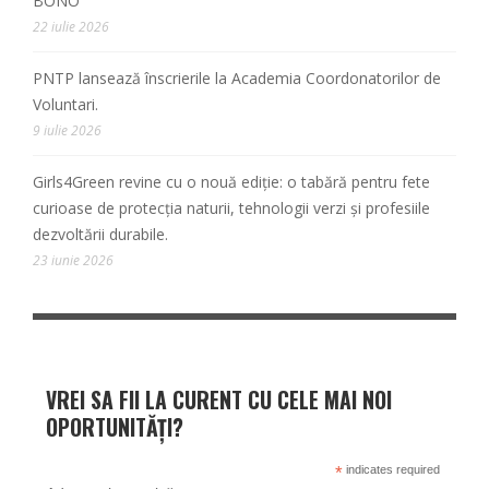
BONO
22 iulie 2026
PNTP lansează înscrierile la Academia Coordonatorilor de
Voluntari.
9 iulie 2026
Girls4Green revine cu o nouă ediție: o tabără pentru fete
curioase de protecția naturii, tehnologii verzi și profesiile
dezvoltării durabile.
23 iunie 2026
VREI SA FII LA CURENT CU CELE MAI NOI
OPORTUNITĂȚI?
*
indicates required