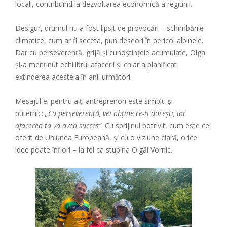
locali, contribuind la dezvoltarea economică a regiunii.
Desigur, drumul nu a fost lipsit de provocări – schimbările
climatice, cum ar fi seceta, pun deseori în pericol albinele.
Dar cu perseverență, grijă și cunoștințele acumulate, Olga
și-a menținut echilibrul afacerii și chiar a planificat
extinderea acesteia în anii următori.
Mesajul ei pentru alți antreprenori este simplu și
puternic:
„Cu perseverență, vei obține ce-ți dorești, iar
afacerea ta va avea succes”
. Cu sprijinul potrivit, cum este cel
oferit de Uniunea Europeană, și cu o viziune clară, orice
idee poate înflori – la fel ca stupina Olgăi Vornic.