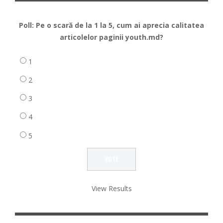
Poll: Pe o scară de la 1 la 5, cum ai aprecia calitatea
articolelor paginii youth.md?
1
2
3
4
5
View Results