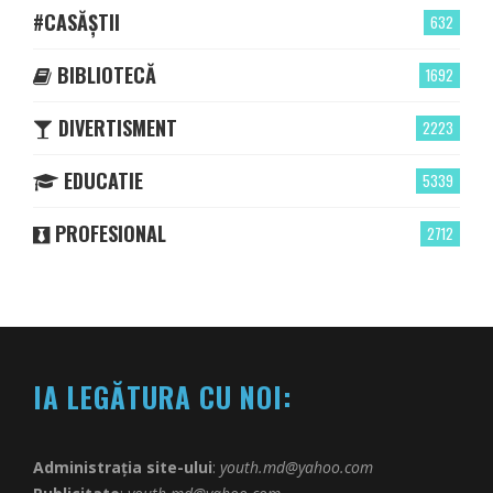
#CASĂȘTII
632
BIBLIOTECĂ
1692
DIVERTISMENT
2223
EDUCATIE
5339
PROFESIONAL
2712
IA LEGĂTURA CU NOI:
Administrația site-ului
:
youth.md@yahoo.com