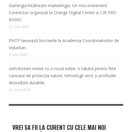
Gamingul întâlnește marketingul. Un nou eveniment
Connector organizat la Orange Digital Center și CIR PRO
BONO
22 iulie 2026
PNTP lansează înscrierile la Academia Coordonatorilor de
Voluntari.
9 iulie 2026
Girls4Green revine cu o nouă ediție: o tabără pentru fete
curioase de protecția naturii, tehnologii verzi și profesiile
dezvoltării durabile.
23 iunie 2026
VREI SA FII LA CURENT CU CELE MAI NOI