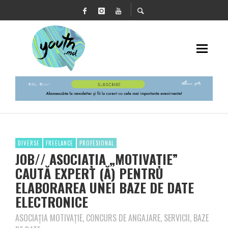
DIVERSE
FREELANCE
PROFESIONAL
JOB// ASOCIAŢIA „MOTIVAŢIE”
CAUTĂ EXPERT (Ă) PENTRU
ELABORAREA UNEI BAZE DE DATE
ELECTRONICE
ASOCIAȚIA MOTIVAȚIE, CONCURS DE ANGAJARE, SERVICII, BAZE