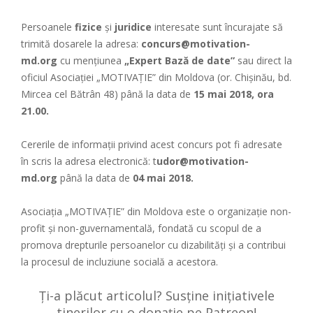
Persoanele
fizice
și
juridice
interesate sunt încurajate să
trimită dosarele la adresa:
concurs@motivation-
md.org
cu mențiunea
„Expert Bază de date”
sau direct la
oficiul Asociației „MOTIVAȚIE” din Moldova (or. Chișinău, bd.
Mircea cel Bătrân 48) până la data de
15 mai 2018, ora
21.00.
Cererile de informații privind acest concurs pot fi adresate
în scris la adresa electronică: t
udor@motivation-
md.org
până la data de
04 mai 2018.
Asociaţia „MOTIVAŢIE” din Moldova este o organizație non-
profit și non-guvernamentală, fondată cu scopul de a
promova drepturile persoanelor cu dizabilități și a contribui
la procesul de incluziune socială a acestora.
Ți-a plăcut articolul? Susține inițiativele
tinerilor cu o donație pe Patreon!