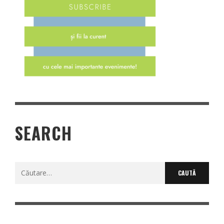
SEARCH
Caută
după: