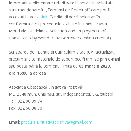
Informaţii suplimentare referitoare la serviciile solicitate
sunt menţionate în „Termenii de Referinţă” care pot fi
accesați la acest
link.
Candidații vor fi selectați în
conformitate cu procedurile stabilite în Ghidul Băncii
Mondiale: Guidelines: Selection and Employment of
Consultants by World Bank Borrowers (ediția curentă).
Scrisoarea de intenție și Curriculum Vitae (CV) actualizat,
precum și alte materiale de suport pot fi trimise prin e-mail
sau poştă până la termenul limită de
03
martie
2020,
ora
16:00
la adresa:
Asociația Obștească „Iniţiativa Pozitivă”
MD 2048 mun. Chişinău, str. Independenţei, 6/2 (subsol)
Tel.: 022 00 99 74
Fax: 022 66 38 50
Email:
procurari.initiativapozitiva@gmail.com