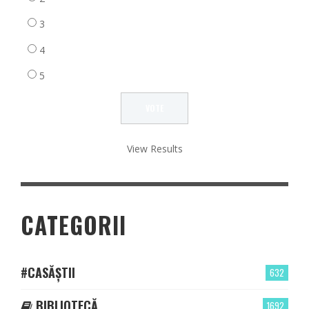
3
4
5
View Results
CATEGORII
#CASĂȘTII
632
BIBLIOTECĂ
1692