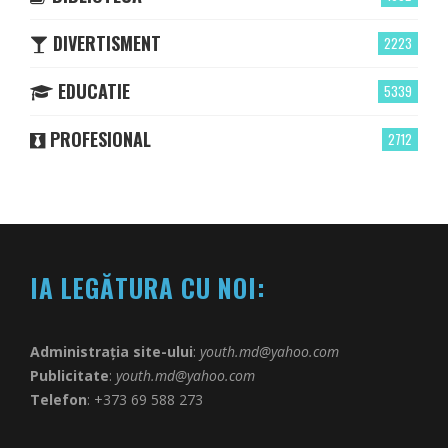
DIVERTISMENT
2223
EDUCATIE
5339
PROFESIONAL
2712
IA LEGĂTURA CU NOI:
Administrația site-ului
:
youth.md@yahoo.com
Publicitate
:
youth.md@yahoo.com
Telefon
: +373 69 588 273