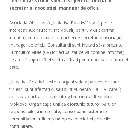
contractarea unui specialist pentru funcţia de
secretar al asociației, manager de oficiu.
Asociația Obștească „Iniţiativa Pozitivă” invită pe cei
interesați (Consultanți individuali) pentru a-și exprima
intenția pentru ocuparea funcției de secretar al asociație,
manager de oficiu. Consultanții sunt invitați să-și prezinte
Curriculum Vitae (CV) lor actualizat ce va conține informații
ce atestă faptul că ei sunt calificați pentru ocuparea funcției
date.
„Inițiativa Pozitivă” este o organizație a pacienților care
trăiesc, sunt afectați și/sau sunt vulnerabili la HIV, care își
realizează activitatea pe întreg teritoriul al Republicii
Moldova. Organizația unifică eforturile tuturor părților
responsabile și interesate, consolidând sistemele
comunităților, influențând opinia publică și politicile
comunitare.