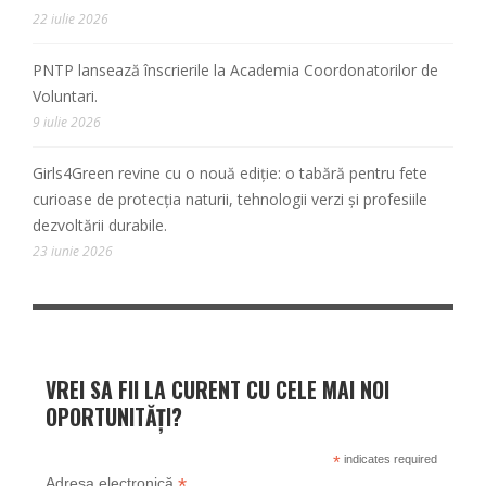
22 iulie 2026
PNTP lansează înscrierile la Academia Coordonatorilor de
Voluntari.
9 iulie 2026
Girls4Green revine cu o nouă ediție: o tabără pentru fete
curioase de protecția naturii, tehnologii verzi și profesiile
dezvoltării durabile.
23 iunie 2026
VREI SA FII LA CURENT CU CELE MAI NOI
OPORTUNITĂȚI?
*
indicates required
*
Adresa electronică