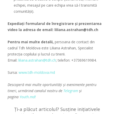
echipei, mesajul pe care echipa vrea să-l transmită
comunității).
Expediați formularul de înregistrare și prezentarea
video la adresa de email: liliana.astrahan@tdh.ch
Pentru mai multe detalii,
persoana de contact din
cadrul Tdh Moldova este Liliana Astrahan, Specialist
protecția copilului și lucrul cu tinerii.
Email:
liliana.astrahan@tdh.ch
; telefon: +37369619984.
Sursa:
www.tdh-moldova.md
Descoperă mai multe oportunități și evenimente pentru
tineri, urmărind canalul nostru de
Telegram
și
pagina
Youth.md!
Ți-a plăcut articolul? Susține inițiativele