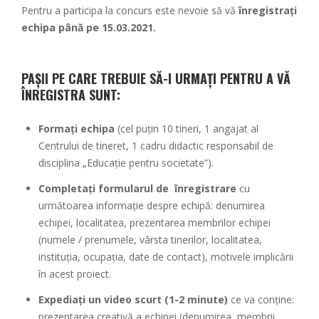
Pentru a participa la concurs este nevoie să vă
înregistrați
echipa
până pe 15.03.2021.
PAȘII PE CARE TREBUIE SĂ-I URMAȚI PENTRU A VĂ
ÎNREGISTRA SUNT:
Formați echipa
(cel puțin 10 tineri, 1 angajat al
Centrului de tineret, 1 cadru didactic responsabil de
disciplina „Educație pentru societate”).
Completați formularul de înregistrare
cu
următoarea informație despre echipă: denumirea
echipei, localitatea, prezentarea membrilor echipei
(numele / prenumele, vârsta tinerilor, localitatea,
instituția, ocupația, date de contact), motivele implicării
în acest proiect.
Expediați un video scurt (1-2 minute)
ce va conține:
prezentarea creativă a echipei (denumirea, membrii