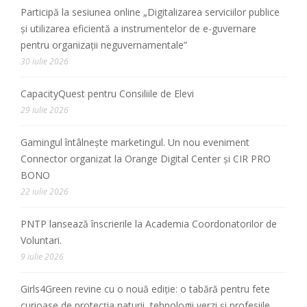
Participă la sesiunea online „Digitalizarea serviciilor publice
și utilizarea eficientă a instrumentelor de e-guvernare
pentru organizații neguvernamentale”
30 iulie 2026
CapacityQuest pentru Consiliile de Elevi
29 iulie 2026
Gamingul întâlnește marketingul. Un nou eveniment
Connector organizat la Orange Digital Center și CIR PRO
BONO
22 iulie 2026
PNTP lansează înscrierile la Academia Coordonatorilor de
Voluntari.
9 iulie 2026
Girls4Green revine cu o nouă ediție: o tabără pentru fete
curioase de protecția naturii, tehnologii verzi și profesiile