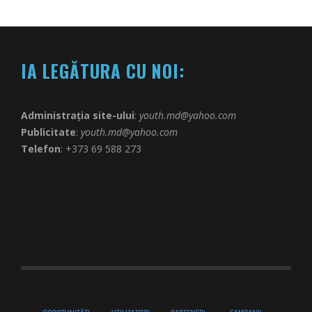
IA LEGĂTURA CU NOI:
Administrația site-ului
:
youth.md@yahoo.com
Publicitate
:
youth.md@yahoo.com
Telefon
: +373 69 588 273