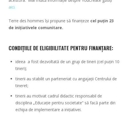
acestora. Mai multă informație despre YouCreate găsiți
aici.
Terre des hommes își propune să finanțeze
cel puțin 23
de inițiativele comunitare.
CONDIȚIILE DE ELIGIBILITATE PENTRU FINANȚARE:
ideea a fost dezvoltată de un grup de tineri (cel puțin 10
tineri);
tinerii au stabilit un parteneriat cu angajații Centrului de
tineret;
tinerii au motivat cadrul didactic responsabil de
disciplina „Educație pentru societate” să facă parte din
echipa de implementare a inițiativei.