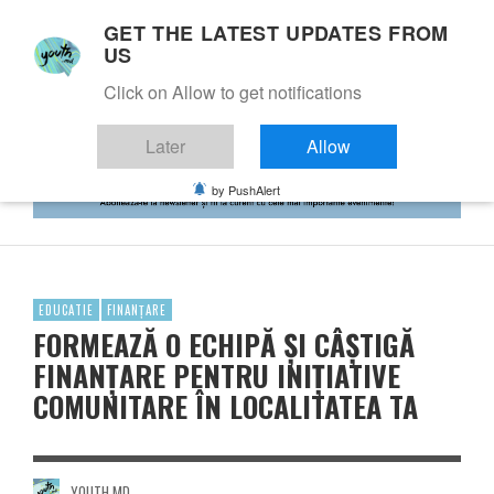
GET THE LATEST UPDATES FROM
US
Click on Allow to get notifications
Later
Allow
by PushAlert
EDUCATIE
FINANȚARE
FORMEAZĂ O ECHIPĂ ȘI CÂȘTIGĂ
FINANȚARE PENTRU INIȚIATIVE
COMUNITARE ÎN LOCALITATEA TA
YOUTH.MD