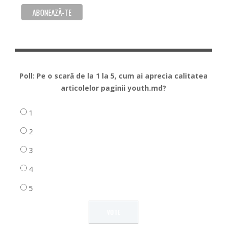
Poll: Pe o scară de la 1 la 5, cum ai aprecia calitatea
articolelor paginii youth.md?
1
2
3
4
5