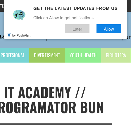
TERMENI ȘI CONDIȚII
CONTACTE
GET THE LATEST UPDATES FROM US
Click on Allow to get notifications
Later
Allow
by PushAlert
PROFESIONAL
DIVERTISMENT
YOUTH HEALTH
BIBLIOTECA
 IT ACADEMY //
PROGRAMATOR BUN