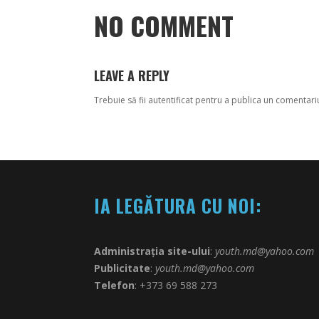
NO COMMENT
LEAVE A REPLY
Trebuie să fii
autentificat
pentru a publica un comentari
IA LEGĂTURA CU NOI:
Administrația site-ului
:
youth.md@yahoo.com
Publicitate
:
youth.md@yahoo.com
Telefon
: +373 69 588 273