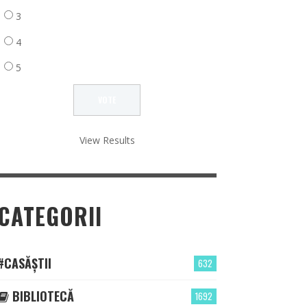
3
4
5
View Results
CATEGORII
#CASĂȘTII
632
BIBLIOTECĂ
1692