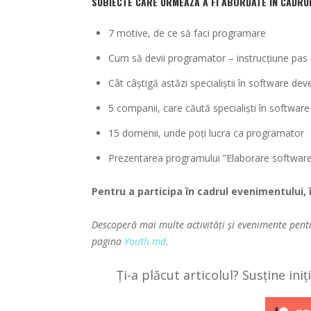
SUBIECTE CARE URMEAZĂ A FI ABORDATE ÎN CADRUL
7 motive, de ce să faci programare
Cum să devii programator – instrucțiune pas
Cât câștigă astăzi specialiștii în software de
5 companii, care căută specialiști în softwa
15 domenii, unde poți lucra ca programator
Prezentarea programului ”Elaborare softwar
Pentru a participa în cadrul evenimentului,
Descoperă mai multe activități și evenimente pent
pagina
Youth.md
.
Ți-a plăcut articolul? Susține ini