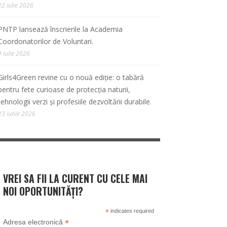
22 iulie 2026
PNTP lansează înscrierile la Academia
Coordonatorilor de Voluntari.
9 iulie 2026
Girls4Green revine cu o nouă ediție: o tabără
pentru fete curioase de protecția naturii,
tehnologii verzi și profesiile dezvoltării durabile.
23 iunie 2026
VREI SA FII LA CURENT CU CELE MAI
NOI OPORTUNITĂȚI?
*
indicates required
*
Adresa electronică