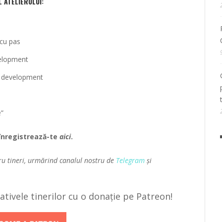
 ATELIERULUI:
 cu pas
velopment
re development
e”
 înregistrează-te
aici
.
ru tineri, urmărind canalul nostru de
Telegram
și
țiativele tinerilor cu o donație pe Patreon!