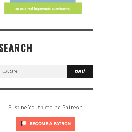
SEARCH
Caută
după:
Susține Youth.md pe Patreon!