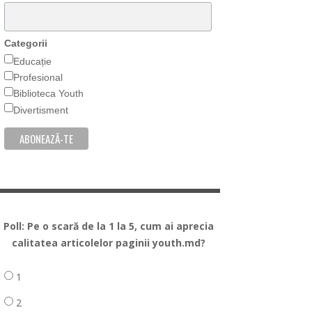
Categorii
Educație
Profesional
Biblioteca Youth
Divertisment
Poll: Pe o scară de la 1 la 5, cum ai aprecia
calitatea articolelor paginii youth.md?
1
2