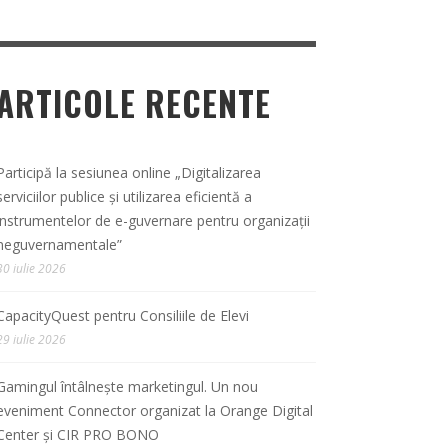
ARTICOLE RECENTE
Participă la sesiunea online „Digitalizarea
serviciilor publice și utilizarea eficientă a
instrumentelor de e-guvernare pentru organizații
neguvernamentale”
30 iulie 2026
CapacityQuest pentru Consiliile de Elevi
29 iulie 2026
Gamingul întâlnește marketingul. Un nou
eveniment Connector organizat la Orange Digital
Center și CIR PRO BONO