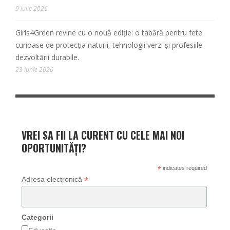
9 iulie 2026
Girls4Green revine cu o nouă ediție: o tabără pentru fete
curioase de protecția naturii, tehnologii verzi și profesiile
dezvoltării durabile.
23 iunie 2026
VREI SA FII LA CURENT CU CELE MAI NOI
OPORTUNITĂȚI?
*
indicates required
*
Adresa electronică
Categorii