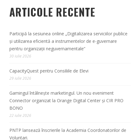
ARTICOLE RECENTE
Participă la sesiunea online „Digitalizarea serviciilor publice
și utilizarea eficientă a instrumentelor de e-guvernare
pentru organizații neguvernamentale”
30 iulie 2026
CapacityQuest pentru Consiliile de Elevi
29 iulie 2026
Gamingul întâlnește marketingul. Un nou eveniment
Connector organizat la Orange Digital Center și CIR PRO
BONO
22 iulie 2026
PNTP lansează înscrierile la Academia Coordonatorilor de
Voluntari.