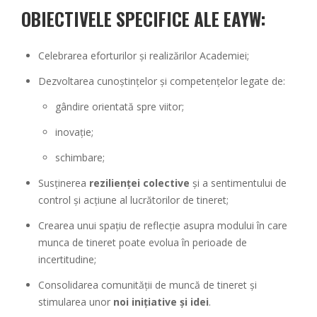
OBIECTIVELE SPECIFICE ALE EAYW:
Celebrarea eforturilor și realizărilor Academiei;
Dezvoltarea cunoștințelor și competențelor legate de:
gândire orientată spre viitor;
inovație;
schimbare;
Susținerea
rezilienței colective
și a sentimentului de
control și acțiune al lucrătorilor de tineret;
Crearea unui spațiu de reflecție asupra modului în care
munca de tineret poate evolua în perioade de
incertitudine;
Consolidarea comunității de muncă de tineret și
stimularea unor
noi inițiative și idei
.