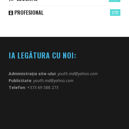
PROFESIONAL
2712
IA LEGĂTURA CU NOI:
Administrația site-ului
:
youth.md@yahoo.com
Publicitate
:
youth.md@yahoo.com
Telefon
: +373 69 588 273