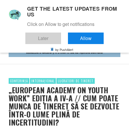
GET THE LATEST UPDATES FROM
US
Click on Allow to get notifications
Later
Allow
by PushAlert
CONFERINȚĂ
INTERNAȚIONAL
LUCRĂTORI DE TINERET
„EUROPEAN ACADEMY ON YOUTH
WORK” EDIȚIA A IV-A // CUM POATE
MUNCA DE TINERET SĂ SE DEZVOLTE
ÎNTR-O LUME PLINĂ DE
INCERTITUDINI?