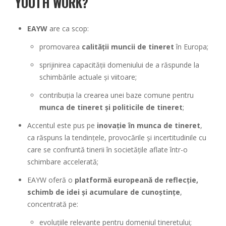
YOUTH WORK?
EAYW
are ca scop:
promovarea
calității muncii de tineret
în Europa;
sprijinirea capacității domeniului de a răspunde la
schimbările actuale și viitoare;
contribuția la crearea unei baze comune pentru
munca de tineret și politicile de tineret
;
Accentul este pus pe
inovație în munca de tineret
,
ca răspuns la tendințele, provocările și incertitudinile cu
care se confruntă tinerii în societățile aflate într-o
schimbare accelerată;
EAYW oferă o
platformă europeană de reflecție,
schimb de idei și acumulare de cunoștințe
,
concentrată pe:
evoluțiile relevante pentru domeniul tineretului;