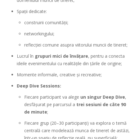
domeniului muncii de tineret;
Spații dedicate:
construirii comunității;
networkingului;
reflecției comune asupra viitorului muncii de tineret;
Lucrul în
grupuri mici de învățare
, pentru a conecta
ideile evenimentului cu realitățile din țările de origine;
Momente informale, creative și recreative;
Deep Dive Sessions:
Fiecare participant va alege
un singur Deep Dive
,
desfășurat pe parcursul a
trei sesiuni de câte 90
de minute
;
Fiecare grup (20–30 participanți) va explora o temă
centrală care modelează munca de tineret de astăzi,
într-un spațiu de reflecție reală, nu superficială;