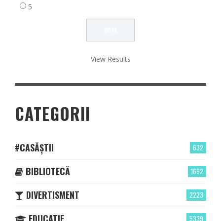
5
View Results
CATEGORII
#CASĂȘTII
632
BIBLIOTECĂ
1692
DIVERTISMENT
2223
EDUCATIE
5339