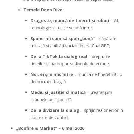
Temele Deep Dive:
Dragoste, muncă de tineret și roboți
– AI,
tehnologie și tot ce se află între;
Spune-mi cum să spun „bună”
– sănătate
mintală și abilități sociale în era ChatGPT;
De la TikTok la dialog real
– drepturile
tinerilor și participarea dincolo de ecrane;
Noi, ei și nimic între
– munca de tineret într-o
democrație fragilă;
Mediu și justiție climatică
– „rearanjăm
scaunele pe Titanic?”;
De la divizare la dialog
– sprijinirea tinerilor în
contexte de conflict.
„Bonfire & Market” – 6 mai 2026: