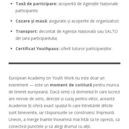
Taxă de participare:
acoperită de Agențiile Naționale
participante;
Cazare și masă:
asigurate și acoperite de organizatori;
Transport:
decontat de Agenția Națională sau SALTO
din țara participantului;
Certificat Youthpass:
oferit tuturor participanților.
European Academy on Youth Work nu este doar un
eveniment — este un
moment de cotitură
pentru munca
de tineret europeană. Dacă simți că domeniul în care lucrezi
are nevoie de sens, direcție și curaj pentru viitor, această
Academie îți oferă exact spațiul în care întrebările dificile
sunt binevenite, iar răspunsurile se construiesc împreună.
Uneori, a merge înainte înseamnă mai întâi să te oprești, să
conectezi punctele și să alegi drumul cu alții.