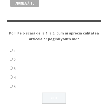
Poll: Pe o scară de la 1 la 5, cum ai aprecia calitatea
articolelor paginii youth.md?
1
2
3
4
5