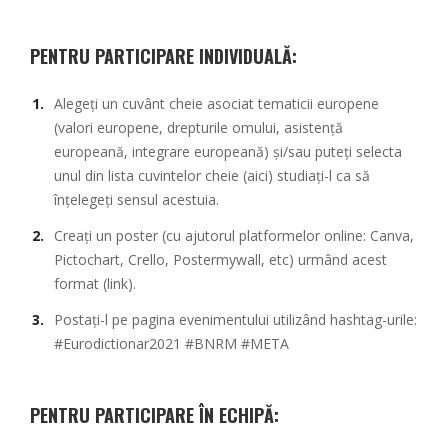
PENTRU PARTICIPARE INDIVIDUALĂ:
Alegeți un cuvânt cheie asociat tematicii europene
(valori europene, drepturile omului, asistență
europeană, integrare europeană) și/sau puteți selecta
unul din lista cuvintelor cheie
(aici)
studiați-l ca să
înțelegeți sensul acestuia.
Creați un poster (cu ajutorul platformelor online: Canva,
Pictochart, Crello, Postermywall, etc) urmând
acest
format (link).
Postați-l pe pagina evenimentului utilizând hashtag-urile:
#Eurodictionar2021 #BNRM #META
PENTRU PARTICIPARE ÎN ECHIPĂ: