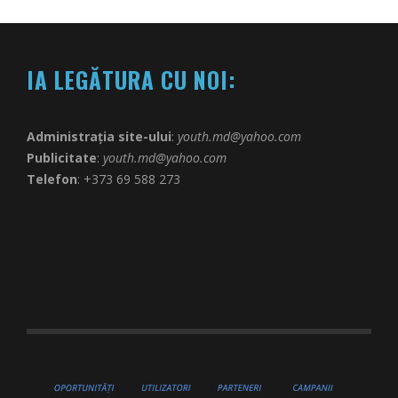
IA LEGĂTURA CU NOI:
Administrația site-ului
:
youth.md@yahoo.com
Publicitate
:
youth.md@yahoo.com
Telefon
: +373 69 588 273