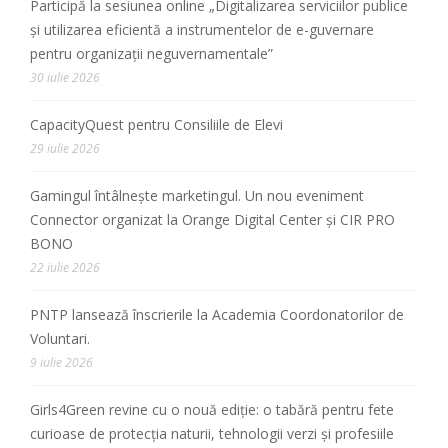
Participă la sesiunea online „Digitalizarea serviciilor publice
și utilizarea eficientă a instrumentelor de e-guvernare
pentru organizații neguvernamentale”
30 iulie 2026
CapacityQuest pentru Consiliile de Elevi
29 iulie 2026
Gamingul întâlnește marketingul. Un nou eveniment
Connector organizat la Orange Digital Center și CIR PRO
BONO
22 iulie 2026
PNTP lansează înscrierile la Academia Coordonatorilor de
Voluntari.
9 iulie 2026
Girls4Green revine cu o nouă ediție: o tabără pentru fete
curioase de protecția naturii, tehnologii verzi și profesiile