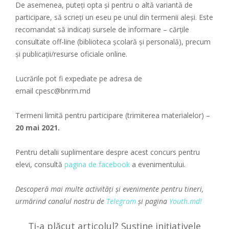
De asemenea, puteți opta și pentru o altă variantă de
participare, să scrieți un eseu pe unul din termenii aleși. Este
recomandat să indicați sursele de informare – cărțile
consultate off-line (biblioteca școlară și personală), precum
și publicații/resurse oficiale online.
Lucrările pot fi expediate pe adresa de
email cpesc@bnrm.md
Termeni limită pentru participare (trimiterea materialelor) –
20 mai 2021.
Pentru detalii suplimentare despre acest concurs pentru
elevi, consultă
pagina de facebook
a evenimentului.
Descoperă mai multe activități și evenimente pentru tineri,
urmărind canalul nostru de
Telegram
și pagina
Youth.md!
Ți-a plăcut articolul? Susține inițiativele