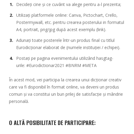
Decideți cine și ce cuvânt va alege pentru a-l prezenta;
Utilizați platformele online: Canva, Pictochart, Crello,
Postermywall, etc. pentru crearea posterului in formatul
A4, portrait, png/jpg după
acest exemplu (link).
Adunați toate posterele într-un produs final cu titlul
Eurodicționar elaborat de (numele instituției / echipei).
Postați pe pagina evenimentului utilizând hasgtag-
urile: #Eurodictionar2021 #BNRM #META
În acest mod, vei participa la crearea unui dicționar creativ
care va fi disponibil în format online, va deveni un produs
comun și va constitui un bun prilej de satisfacție și mândrie
personală.
O ALTĂ POSIBILITATE DE PARTICIPARE: