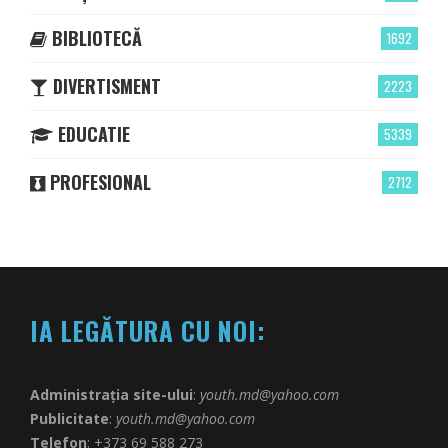
BIBLIOTECĂ
1692
DIVERTISMENT
2223
EDUCATIE
5339
PROFESIONAL
2712
IA LEGĂTURA CU NOI:
Administrația site-ului
:
youth.md@yahoo.com
Publicitate
:
youth.md@yahoo.com
Telefon
: +373 69 588 273