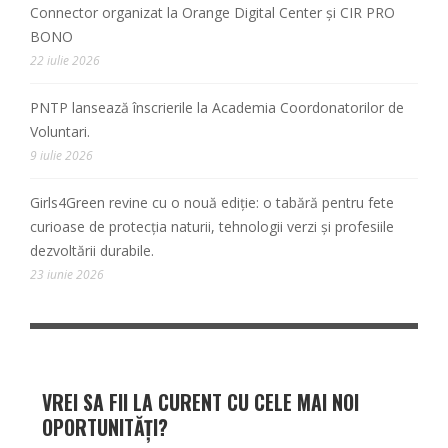
Connector organizat la Orange Digital Center și CIR PRO
BONO
22 iulie 2026
PNTP lansează înscrierile la Academia Coordonatorilor de
Voluntari.
9 iulie 2026
Girls4Green revine cu o nouă ediție: o tabără pentru fete
curioase de protecția naturii, tehnologii verzi și profesiile
dezvoltării durabile.
23 iunie 2026
VREI SA FII LA CURENT CU CELE MAI NOI
OPORTUNITĂȚI?