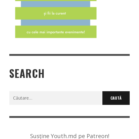
SEARCH
Caută
după:
Susține Youth.md pe Patreon!