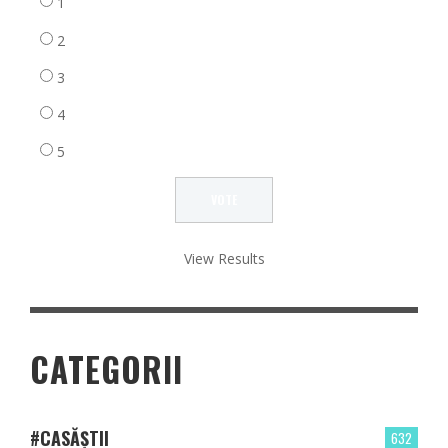
1
2
3
4
5
View Results
CATEGORII
#CASĂȘTII
632