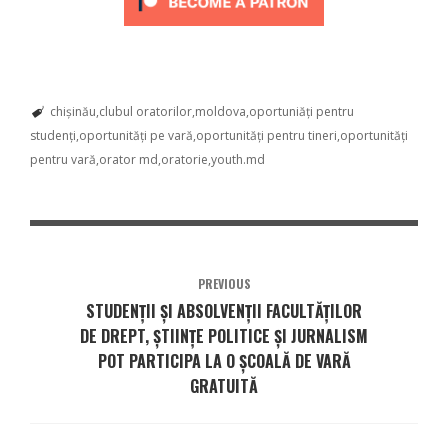
chișinău
clubul oratorilor
moldova
oportuniăți pentru
studenți
oportunități pe vară
oportunități pentru tineri
oportunități
pentru vară
orator md
oratorie
youth.md
PREVIOUS
STUDENȚII ȘI ABSOLVENȚII FACULTĂȚILOR
DE DREPT, ȘTIINȚE POLITICE ȘI JURNALISM
POT PARTICIPA LA O ȘCOALĂ DE VARĂ
GRATUITĂ