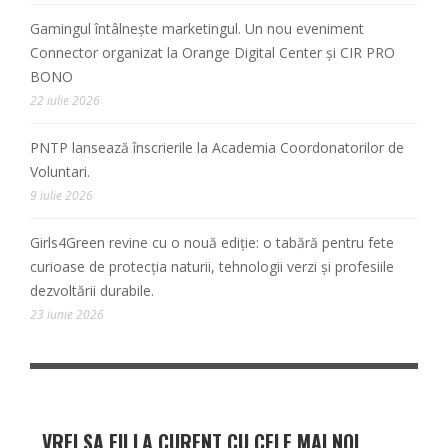
Gamingul întâlnește marketingul. Un nou eveniment
Connector organizat la Orange Digital Center și CIR PRO
BONO
22 iulie 2026
PNTP lansează înscrierile la Academia Coordonatorilor de
Voluntari.
9 iulie 2026
Girls4Green revine cu o nouă ediție: o tabără pentru fete
curioase de protecția naturii, tehnologii verzi și profesiile
dezvoltării durabile.
23 iunie 2026
VREI SA FII LA CURENT CU CELE MAI NOI