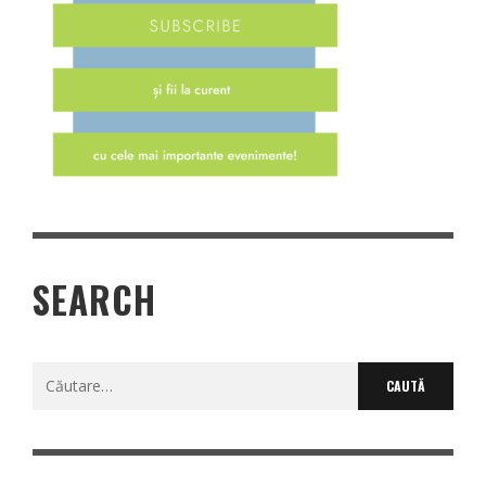
SEARCH
Caută
după: