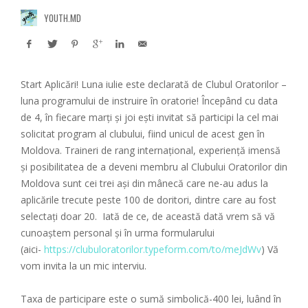
YOUTH.MD
Start Aplicări! Luna iulie este declarată de Clubul Oratorilor –
luna programului de instruire în oratorie! Începând cu data
de 4, în fiecare marți şi joi ești invitat să participi la cel mai
solicitat program al clubului, fiind unicul de acest gen în
Moldova. Traineri de rang internațional, experiență imensă
şi posibilitatea de a deveni membru al Clubului Oratorilor din
Moldova sunt cei trei aşi din mânecă care ne-au adus la
aplicările trecute peste 100 de doritori, dintre care au fost
selectați doar 20. Iată de ce, de această dată vrem să vă
cunoaștem personal și în urma formularului
(aici-
https://clubuloratorilor.typeform.com/to/meJdWv
) Vă
vom invita la un mic interviu.
Taxa de participare este o sumă simbolică-400 lei, luând în