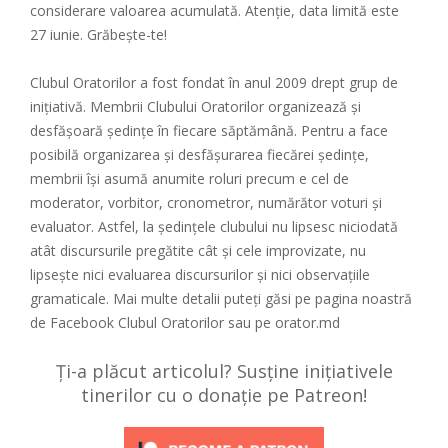
considerare valoarea acumulată. Atenție, data limită este
27 iunie. Grăbeşte-te!
Clubul Oratorilor a fost fondat în anul 2009 drept grup de
iniţiativă. Membrii Clubului Oratorilor organizează și
desfășoară ședințe în fiecare săptămână. Pentru a face
posibilă organizarea și desfășurarea fiecărei ședințe,
membrii își asumă anumite roluri precum e cel de
moderator, vorbitor, cronometror, numărător voturi și
evaluator. Astfel, la ședințele clubului nu lipsesc niciodată
atât discursurile pregătite cât și cele improvizate, nu
lipsește nici evaluarea discursurilor și nici observațiile
gramaticale. Mai multe detalii puteți găsi pe pagina noastră
de Facebook Clubul Oratorilor sau pe orator.md
Ți-a plăcut articolul? Susține inițiativele
tinerilor cu o donație pe Patreon!