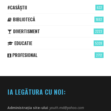
#CASĂȘTII
632
BIBLIOTECĂ
1692
DIVERTISMENT
2223
EDUCATIE
5339
PROFESIONAL
2712
IA LEGĂTURA CU NOI:
Administrația site-ului
:
youth.md@yahoo.com