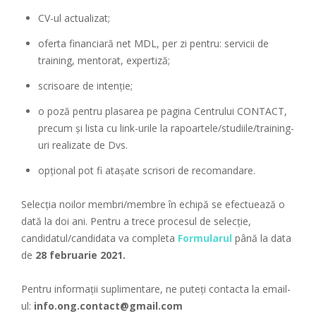
CV-ul actualizat;
oferta financiară net MDL, per zi pentru: servicii de
training, mentorat, expertiză;
scrisoare de intenție;
o poză pentru plasarea pe pagina Centrului CONTACT,
precum și lista cu link-urile la rapoartele/studiile/training-
uri realizate de Dvs.
opțional pot fi atașate scrisori de recomandare.
Selecția noilor membri/membre în echipă se efectuează o
dată la doi ani. Pentru a trece procesul de selecție,
candidatul/candidata va completa
Formularul
până la data
de
28 februarie 2021.
Pentru informații suplimentare, ne puteți contacta la email-
ul:
info.ong.contact@gmail.com