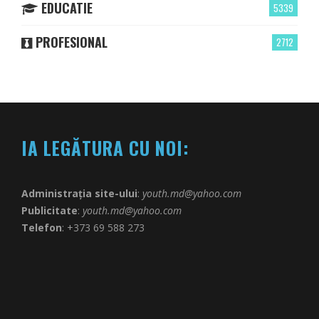
EDUCATIE
5339
PROFESIONAL
2712
IA LEGĂTURA CU NOI:
Administrația site-ului
:
youth.md@yahoo.com
Publicitate
:
youth.md@yahoo.com
Telefon
: +373 69 588 273