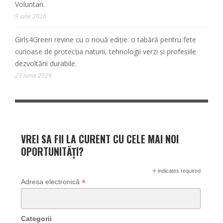
Voluntari.
9 iulie 2026
Girls4Green revine cu o nouă ediție: o tabără pentru fete
curioase de protecția naturii, tehnologii verzi și profesiile
dezvoltării durabile.
23 iunie 2026
VREI SA FII LA CURENT CU CELE MAI NOI
OPORTUNITĂȚI?
*
indicates required
*
Adresa electronică
Categorii