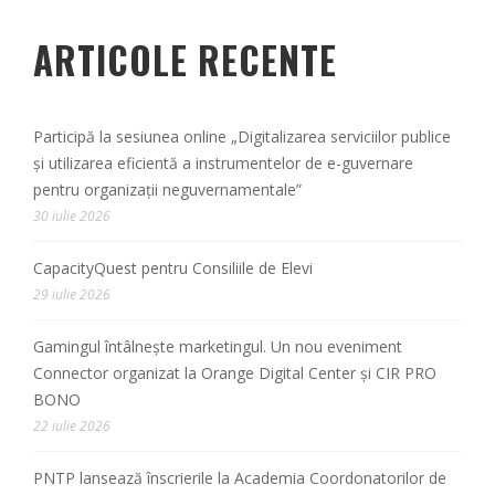
ARTICOLE RECENTE
Participă la sesiunea online „Digitalizarea serviciilor publice
și utilizarea eficientă a instrumentelor de e-guvernare
pentru organizații neguvernamentale”
30 iulie 2026
CapacityQuest pentru Consiliile de Elevi
29 iulie 2026
Gamingul întâlnește marketingul. Un nou eveniment
Connector organizat la Orange Digital Center și CIR PRO
BONO
22 iulie 2026
PNTP lansează înscrierile la Academia Coordonatorilor de