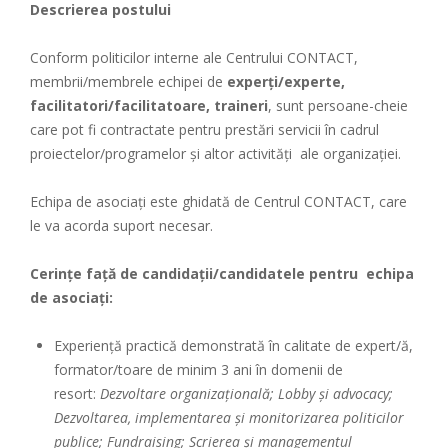
Descrierea postului
Conform politicilor interne ale Centrului CONTACT,
membrii/membrele echipei de
experți/experte,
facilitatori/facilitatoare, traineri
, sunt persoane-cheie
care pot fi contractate pentru prestări servicii în cadrul
proiectelor/programelor și altor activități ale organizației.
Echipa de asociați este ghidată de Centrul CONTACT, care
le va acorda suport necesar.
Cerinţe faţă de candidaţii/candidatele pentru echipa
de asociați:
Experiență practică demonstrată în calitate de expert/ă,
formator/toare de minim 3 ani în domenii de
resort:
Dezvoltare organizațională; Lobby și advocacy;
Dezvoltarea, implementarea și monitorizarea politicilor
publice; Fundraising; Scrierea și managementul