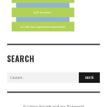
SEARCH
Caută
după:
Susține Youth.md pe Patreon!