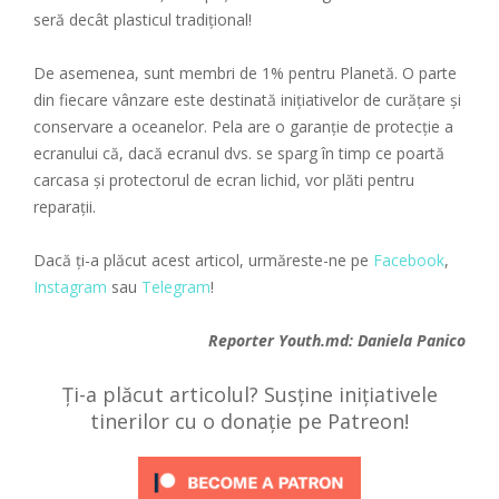
seră decât plasticul tradițional!
De asemenea, sunt membri de 1% pentru Planetă. O parte
din fiecare vânzare este destinată inițiativelor de curățare și
conservare a oceanelor. Pela are o garanție de protecție a
ecranului că, dacă ecranul dvs. se sparg în timp ce poartă
carcasa și protectorul de ecran lichid, vor plăti pentru
reparații.
Dacă ți-a plăcut acest articol, urmăreste-ne pe
Facebook
,
Instagram
sau
Telegram
!
Reporter
Youth.md:
Daniela Panico
Ți-a plăcut articolul? Susține inițiativele
tinerilor cu o donație pe Patreon!