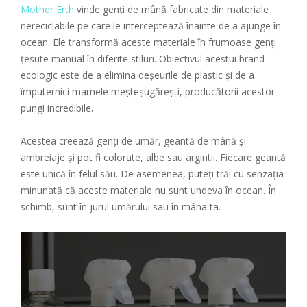
Mother Erth
vinde genți de mână fabricate din materiale
nereciclabile pe care le interceptează înainte de a ajunge în
ocean. Ele transformă aceste materiale în frumoase genți
țesute manual în diferite stiluri. Obiectivul acestui brand
ecologic este de a elimina deșeurile de plastic și de a
împuternici mamele meșteșugărești, producătorii acestor
pungi incredibile.
Acestea creează genți de umăr, geantă de mână și
ambreiaje și pot fi colorate, albe sau argintii. Fiecare geantă
este unică în felul său. De asemenea, puteți trăi cu senzația
minunată că aceste materiale nu sunt undeva în ocean. În
schimb, sunt în jurul umărului sau în mâna ta.