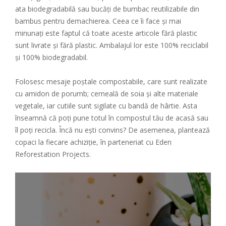
ata biodegradabilă sau bucăți de bumbac reutilizabile din
bambus pentru demachierea. Ceea ce îi face și mai
minunați este faptul că toate aceste articole fără plastic
sunt livrate și fără plastic. Ambalajul lor este 100% reciclabil
și 100% biodegradabil.
Folosesc mesaje poștale compostabile, care sunt realizate
cu amidon de porumb; cerneală de soia și alte materiale
vegetale, iar cutiile sunt sigilate cu bandă de hârtie. Asta
înseamnă că poți pune totul în compostul tău de acasă sau
îl poți recicla. Încă nu ești convins? De asemenea, plantează
copaci la fiecare achiziție, în parteneriat cu Eden
Reforestation Projects.