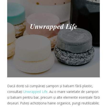
Unwrapped Life
Dacă doriți să cumpărați șampon și balsam fără plastic,
consultați
Unwrapped Life
. Au o mare varietate de șampon
și balsam pentru bar, precum și alte elemente esențiale fără
deșeuri. Puteți achiziționa haine organice, pungi reutilizabile;