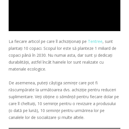
La fiecare articol pe care îl achiziționați pe
Tentree
, sunt
plantați 10 copaci. Scopul lor este să planteze 1 miliard de
copaci până în 2030. Nu numai asta, dar sunt și dedicați
durabilității, astfel încât hainele lor sunt realizate cu
materiale ecologice.
De asemenea, puteți câștiga
semințe
care pot fi
răscumpărate la următoarea dvs. achiziție pentru reduceri
suplimentare. Veți obține o
sămânță
pentru fiecare dolar pe
care îl cheltuiți, 10 semințe pentru o revizuire a produsului
(o dată pe lună), 10
semințe
pentru urmărirea lor pe
canalele lor de socializare și multe altele.