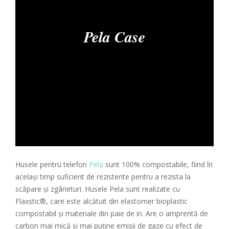
Pela Case
Husele pentru telefon
Pela
sunt 100% compostabile, fiind în
același timp suficient de rezistente pentru a rezista la
scăpare și zgârieturi. Husele Pela sunt realizate cu
Flaxstic®, care este alcătuit din elastomer bioplastic
compostabil și materiale din paie de in. Are o amprentă de
carbon mai mică și mai puține emisii de gaze cu efect de