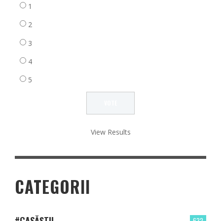
1
2
3
4
5
View Results
CATEGORII
#CASĂȘTII
632