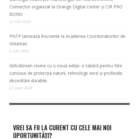
Connector organizat la Orange Digital Center și CIR PRO
BONO
22 iulie 2026
PNTP lansează înscrierile la Academia Coordonatorilor de
Voluntari.
9 iulie 2026
Girls4Green revine cu o nouă ediție: o tabără pentru fete
curioase de protecția naturii, tehnologii verzi și profesiile
dezvoltării durabile.
23 iunie 2026
VREI SA FII LA CURENT CU CELE MAI NOI
OPORTUNITĂȚI?