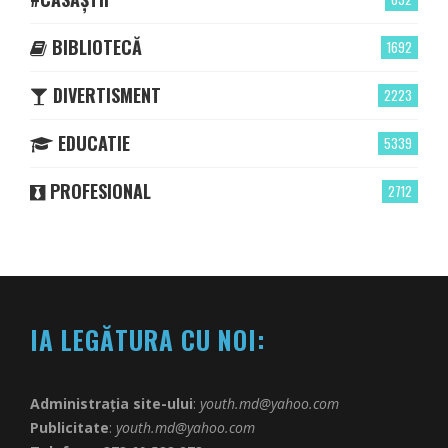
BIBLIOTECĂ
1692
DIVERTISMENT
2223
EDUCATIE
5339
PROFESIONAL
2712
IA LEGĂTURA CU NOI:
Administrația site-ului
:
youth.md@yahoo.com
Publicitate
:
youth.md@yahoo.com