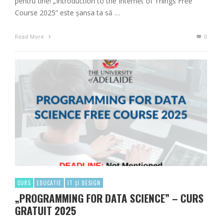
pentru tine! „Introduction to the Internet of Things Free
Course 2025” este șansa ta să …
Read More
0
CURS
EDUCATIE
IT ȘI DESIGN
„PROGRAMMING FOR DATA SCIENCE” – CURS
GRATUIT 2025