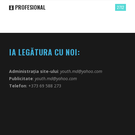
PROFESIONAL
2712
IA LEGĂTURA CU NOI:
Administrația site-ului
:
youth.md@yahoo.com
Publicitate
:
youth.md@yahoo.com
Telefon
: +373 69 588 273