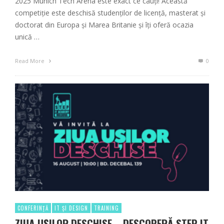
2025 Munich Tech Arena este exact ce cauți! Această
competiție este deschisă studenților de licență, masterat și
doctorat din Europa și Marea Britanie și îți oferă ocazia
unică …
Read More
0
CONFERINȚĂ
IT ȘI DESIGN
TRAINING
ZIUA UȘILOR DESCHISE – DESCOPERĂ STEP IT