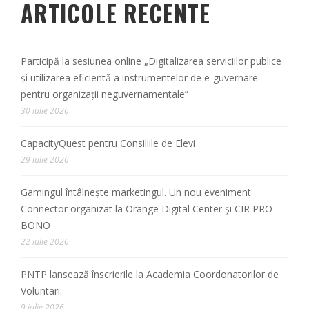
ARTICOLE RECENTE
Participă la sesiunea online „Digitalizarea serviciilor publice
și utilizarea eficientă a instrumentelor de e-guvernare
pentru organizații neguvernamentale”
30 iulie 2026
CapacityQuest pentru Consiliile de Elevi
29 iulie 2026
Gamingul întâlnește marketingul. Un nou eveniment
Connector organizat la Orange Digital Center și CIR PRO
BONO
22 iulie 2026
PNTP lansează înscrierile la Academia Coordonatorilor de
Voluntari.
9 iulie 2026