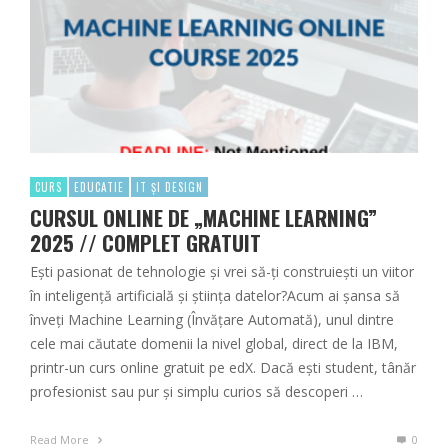
CURS
EDUCATIE
IT ȘI DESIGN
CURSUL ONLINE DE „MACHINE LEARNING”
2025 // COMPLET GRATUIT
Ești pasionat de tehnologie și vrei să-ți construiești un viitor
în inteligență artificială și știința datelor?Acum ai șansa să
înveți Machine Learning (Învățare Automată), unul dintre
cele mai căutate domenii la nivel global, direct de la IBM,
printr-un curs online gratuit pe edX. Dacă ești student, tânăr
profesionist sau pur și simplu curios să descoperi …
Read More
0