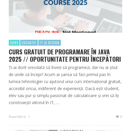
CURS
EDUCATIE
IT ȘI DESIGN
CURS GRATUIT DE PROGRAMARE ÎN JAVA
2025 // OPORTUNITATE PENTRU ÎNCEPĂTORI
Ți-ai dorit vreodată să înveți să programezi, dar nu ai știut
de unde să începi? Acum ai șansa să faci primul pas în
lumea tehnologiei cu ajutorul unui curs internațional gratuit,
accesibil oricui, indiferent de experiență. Dacă ești student,
elev sau pur și simplu pasionat de calculatoare și vrei să îți
construiești viitorul în IT, …
Read More
0