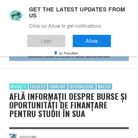
GET THE LATEST UPDATES FROM
US
Click on Allow to get notifications
Later
Allow
by PushAlert
#CASĂȘTII
EDUCATIE
FINANȚARE
INTERNAȚIONAL
MASTER
AFLĂ INFORMAȚII DESPRE BURSE ȘI
OPORTUNITĂȚI DE FINANȚARE
PENTRU STUDII ÎN SUA
YOUTH.MD