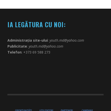
IA LEGĂTURA CU NOI:
Administrația site-ului
:
youth.md@yahoo.com
Publicitate
:
youth.md@yahoo.com
Telefon
: +373 69 588 273