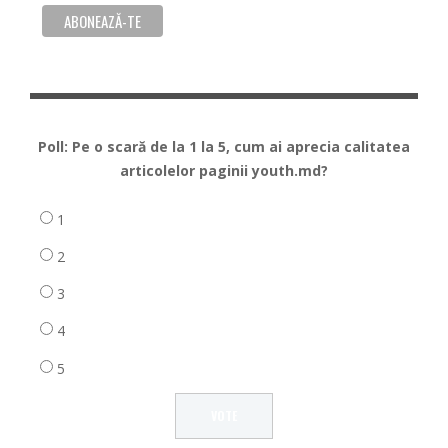
Poll: Pe o scară de la 1 la 5, cum ai aprecia calitatea
articolelor paginii youth.md?
1
2
3
4
5