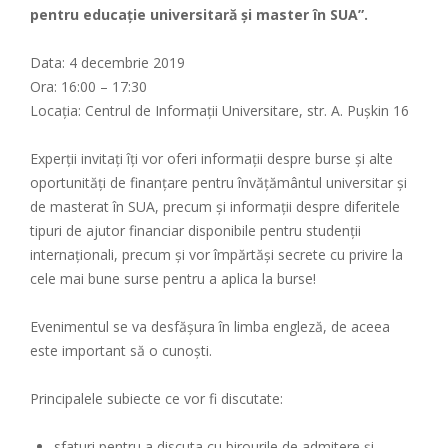
pentru educație universitară și master în SUA”.
Data: 4 decembrie 2019
Ora: 16:00 – 17:30
Locația: Centrul de Informații Universitare, str. A. Pușkin 16
Experții invitați îți vor oferi informații despre burse și alte
oportunități de finanțare pentru învățământul universitar și
de masterat în SUA, precum și informații despre diferitele
tipuri de ajutor financiar disponibile pentru studenții
internaționali, precum și vor împărtăși secrete cu privire la
cele mai bune surse pentru a aplica la burse!
Evenimentul se va desfășura în limba engleză, de aceea
este important să o cunoști.
Principalele subiecte ce vor fi discutate:
sfaturi pentru a discuta cu birourile de admitere și