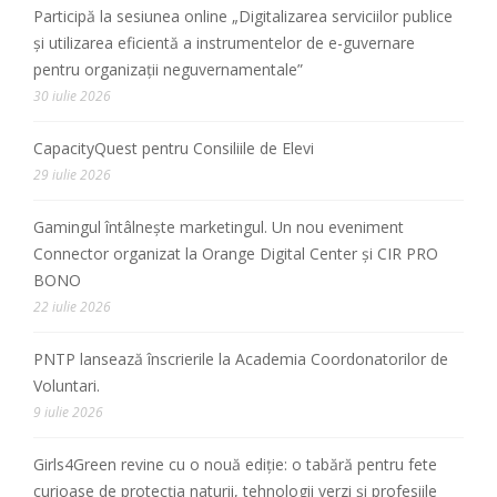
Participă la sesiunea online „Digitalizarea serviciilor publice
și utilizarea eficientă a instrumentelor de e-guvernare
pentru organizații neguvernamentale”
30 iulie 2026
CapacityQuest pentru Consiliile de Elevi
29 iulie 2026
Gamingul întâlnește marketingul. Un nou eveniment
Connector organizat la Orange Digital Center și CIR PRO
BONO
22 iulie 2026
PNTP lansează înscrierile la Academia Coordonatorilor de
Voluntari.
9 iulie 2026
Girls4Green revine cu o nouă ediție: o tabără pentru fete
curioase de protecția naturii, tehnologii verzi și profesiile