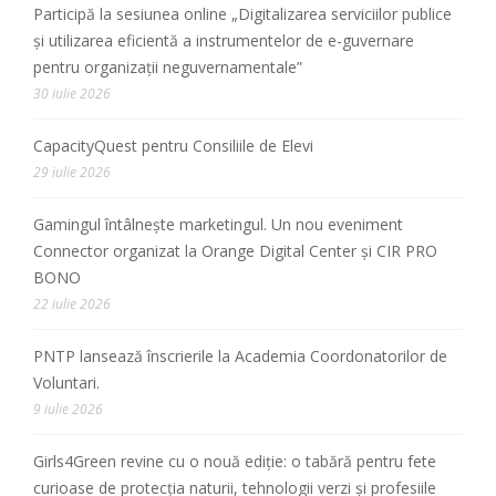
Participă la sesiunea online „Digitalizarea serviciilor publice
și utilizarea eficientă a instrumentelor de e-guvernare
pentru organizații neguvernamentale”
30 iulie 2026
CapacityQuest pentru Consiliile de Elevi
29 iulie 2026
Gamingul întâlnește marketingul. Un nou eveniment
Connector organizat la Orange Digital Center și CIR PRO
BONO
22 iulie 2026
PNTP lansează înscrierile la Academia Coordonatorilor de
Voluntari.
9 iulie 2026
Girls4Green revine cu o nouă ediție: o tabără pentru fete
curioase de protecția naturii, tehnologii verzi și profesiile