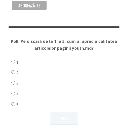
Poll: Pe o scară de la 1 la 5, cum ai aprecia calitatea
articolelor paginii youth.md?
1
2
3
4
5