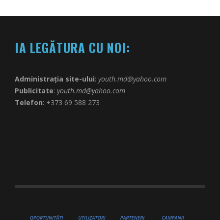
IA LEGĂTURA CU NOI:
Administrația site-ului
:
youth.md@yahoo.com
Publicitate
:
youth.md@yahoo.com
Telefon
: +373 69 588 273