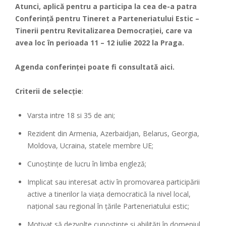
Atunci, aplică pentru a participa la cea de-a patra
Conferință pentru Tineret a Parteneriatului Estic –
Tinerii pentru Revitalizarea Democrației, care va
avea loc în perioada 11 – 12 iulie 2022 la Praga.
Agenda conferinței poate fi consultată
aici
.
Criterii de selecție
:
Varsta intre 18 si 35 de ani;
Rezident din Armenia, Azerbaidjan, Belarus, Georgia,
Moldova, Ucraina, statele membre UE;
Cunoștințe de lucru în limba engleză;
Implicat sau interesat activ în promovarea participării
active a tinerilor la viața democratică la nivel local,
național sau regional în țările Parteneriatului estic;
Motivat să dezvolte cunoștințe și abilități în domeniul