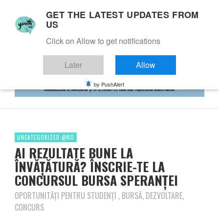
GET THE LATEST UPDATES FROM
US
Click on Allow to get notifications
Later
Allow
by PushAlert
UNCATEGORIZED @RO
AI REZULTATE BUNE LA
ÎNVĂŢĂTURĂ? ÎNSCRIE-TE LA
CONCURSUL BURSA SPERANŢEI
OPORTUNITĂŢI PENTRU STUDENŢI , BURSĂ, DEZVOLTARE,
CONCURS