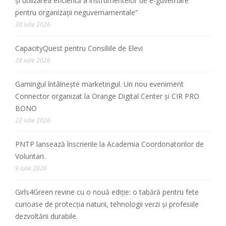
și utilizarea eficientă a instrumentelor de e-guvernare
pentru organizații neguvernamentale”
30 iulie 2026
CapacityQuest pentru Consiliile de Elevi
29 iulie 2026
Gamingul întâlnește marketingul. Un nou eveniment
Connector organizat la Orange Digital Center și CIR PRO
BONO
22 iulie 2026
PNTP lansează înscrierile la Academia Coordonatorilor de
Voluntari.
9 iulie 2026
Girls4Green revine cu o nouă ediție: o tabără pentru fete
curioase de protecția naturii, tehnologii verzi și profesiile
dezvoltării durabile.