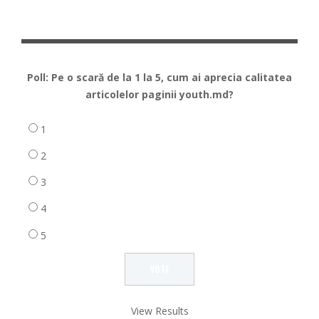
Poll: Pe o scară de la 1 la 5, cum ai aprecia calitatea
articolelor paginii youth.md?
1
2
3
4
5
View Results