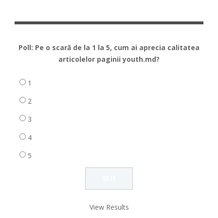
Poll: Pe o scară de la 1 la 5, cum ai aprecia calitatea
articolelor paginii youth.md?
1
2
3
4
5
View Results