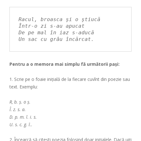
Racul, broasca şi o ştiucă
Într-o zi s-au apucat
De pe mal în iaz s-aducă
Un sac cu grâu încărcat.
Pentru a o memora mai simplu fă următorii paşi:
1. Scrie pe o foaie iniţială de la fiecare cuvînt din poezie sau
text. Exemplu:
R, b. ş. o ş.
Î. z. s. a.
D. p. m. î. i. s.
U. s. c. g. î..
2. Încearcă să citeşti poezia folosind doar iniţialele. Dacă uiţi