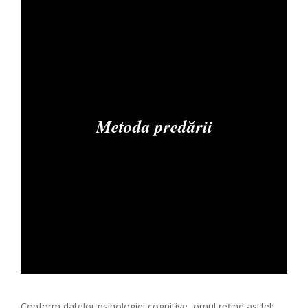
Metoda predării
Conform datelor psihologiei cognitive, omul reține astfel: