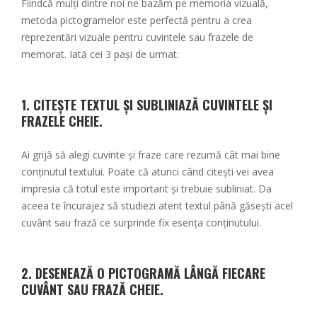
Fiindcă mulți dintre noi ne bazăm pe memoria vizuală,
metoda pictogramelor este perfectă pentru a crea
reprezentări vizuale pentru cuvintele sau frazele de
memorat. Iată cei 3 pași de urmat:
1. CITEȘTE TEXTUL ȘI SUBLINIAZĂ CUVINTELE ȘI
FRAZELE CHEIE.
Ai grijă să alegi cuvinte și fraze care rezumă cât mai bine
conținutul textului. Poate că atunci când citești vei avea
impresia că totul este important și trebuie subliniat. Da
aceea te încurajez să studiezi atent textul până găsești acel
cuvânt sau frază ce surprinde fix esența conținutului.
2.
DESENEAZĂ O PICTOGRAMĂ LÂNGĂ FIECARE
CUVÂNT SAU FRAZĂ CHEIE.