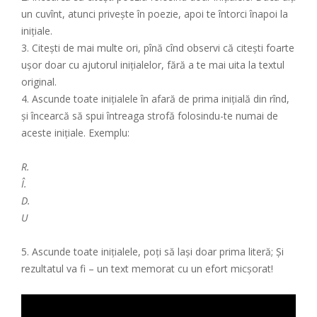
un cuvînt, atunci priveşte în poezie, apoi te întorci înapoi la
iniţiale.
3. Citeşti de mai multe ori, pînă cînd observi că citeşti foarte
uşor doar cu ajutorul iniţialelor, fără a te mai uita la textul
original.
4. Ascunde toate iniţialele în afară de prima iniţială din rînd,
şi încearcă să spui întreaga strofă folosindu-te numai de
aceste iniţiale. Exemplu:
R.
Î.
D.
U
5. Ascunde toate iniţialele, poţi să laşi doar prima literă; Şi
rezultatul va fi – un text memorat cu un efort micşorat!