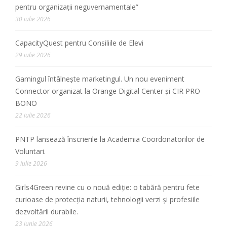
pentru organizații neguvernamentale”
30 iulie 2026
CapacityQuest pentru Consiliile de Elevi
29 iulie 2026
Gamingul întâlnește marketingul. Un nou eveniment
Connector organizat la Orange Digital Center și CIR PRO
BONO
22 iulie 2026
PNTP lansează înscrierile la Academia Coordonatorilor de
Voluntari.
9 iulie 2026
Girls4Green revine cu o nouă ediție: o tabără pentru fete
curioase de protecția naturii, tehnologii verzi și profesiile
dezvoltării durabile.
23 iunie 2026