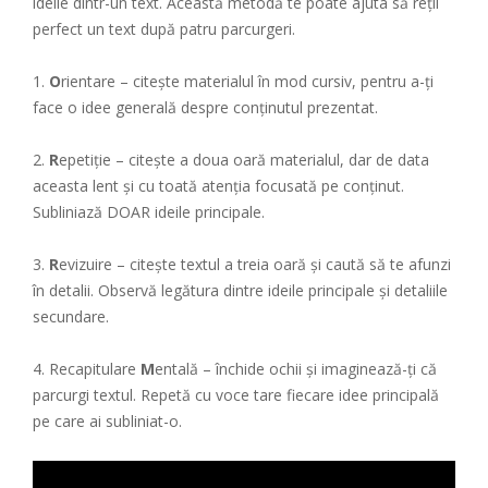
ideile dintr-un text. Această metodă te poate ajuta să reții
perfect un text după patru parcurgeri.
1.
O
rientare – citește materialul în mod cursiv, pentru a-ți
face o idee generală despre conținutul prezentat.
2.
R
epetiție – citește a doua oară materialul, dar de data
aceasta lent și cu toată atenția focusată pe conținut.
Subliniază DOAR ideile principale.
3.
R
evizuire – citește textul a treia oară și caută să te afunzi
în detalii. Observă legătura dintre ideile principale și detaliile
secundare.
4. Recapitulare
M
entală – închide ochii și imaginează-ți că
parcurgi textul. Repetă cu voce tare fiecare idee principală
pe care ai subliniat-o.