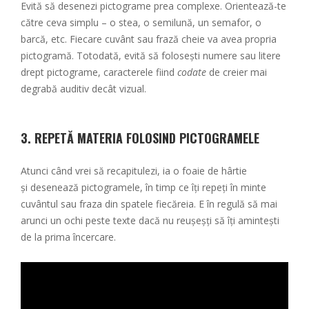
Evită să desenezi pictograme prea complexe. Orientează-te
către ceva simplu – o stea, o semilună, un semafor, o
barcă, etc. Fiecare cuvânt sau frază cheie va avea propria
pictogramă. Totodată, evită să folosești numere sau litere
drept pictograme, caracterele fiind
codate
de creier mai
degrabă auditiv decât vizual.
3. REPETĂ MATERIA FOLOSIND PICTOGRAMELE
Atunci când vrei să recapitulezi, ia o foaie de hârtie
și desenează pictogramele, în timp ce îți repeți în minte
cuvântul sau fraza din spatele fiecăreia. E în regulă să mai
arunci un ochi peste texte dacă nu reușeșți să îți amintești
de la prima încercare.