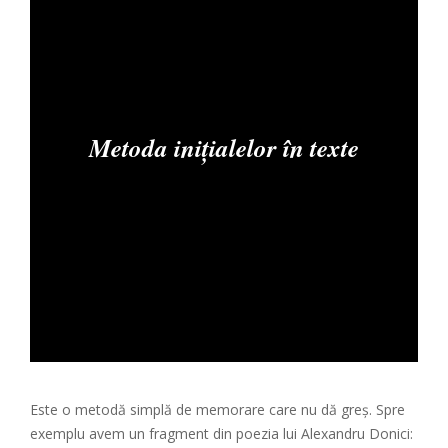
Metoda inițialelor
în texte
Este o metodă simplă de memorare care nu dă greş. Spre
exemplu avem un fragment din poezia lui Alexandru Donici: