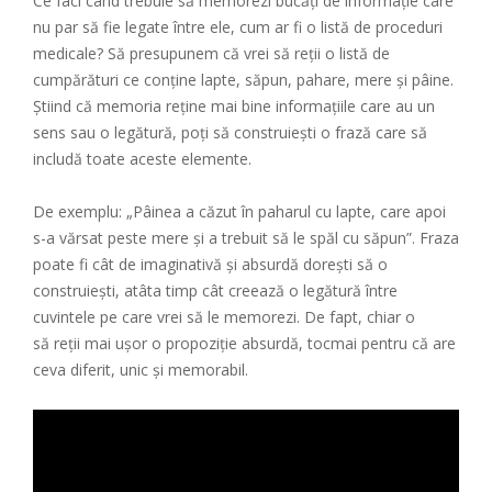
Ce faci când trebuie să memorezi bucăți de informație care
nu par să fie legate între ele, cum ar fi o listă de proceduri
medicale? Să presupunem că vrei să reții o listă de
cumpărături ce conține lapte, săpun, pahare, mere
și pâine.
Știind că memoria reține mai bine informațiile care au un
sens sau o legătură, poți să construiești o frază care să
includă toate aceste elemente.
De exemplu: „Pâinea a căzut în paharul cu lapte, care apoi
s-a vărsat peste mere și a trebuit să le spăl cu săpun”.
Fraza
poate fi cât de imaginativă și absurdă dorești să o
construiești, atâta timp cât creează o legătură între
cuvintele pe care vrei să le memorezi. De fapt, chiar o
să reții mai ușor o propoziție absurdă, tocmai pentru că are
ceva diferit, unic și memorabil.