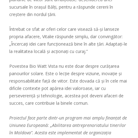
sucursale în orașul Bălți, pentru a răspunde cererii în
creștere din nordul țării.
Întrebat ce sfat ar oferi celor care visează să-și lanseze
propria afacere, Vitalie răspunde simplu, dar convingător:
„Încercați idei care funcționează bine în alte țări. Adaptați-le
la realitatea locală și acționați cu curaj.”
Povestea Bio Watt Vista nu este doar despre curățarea
panourilor solare. Este o lecție despre viziune, inovație și
responsabilitate față de viitor. Este dovada că și în cele mai
dificile contexte pot apărea idei valoroase, iar cu
perseverență și tehnologie, acestea pot deveni afaceri de
succes, care contribuie la binele comun.
Proiectul face parte dintr-un program mai amplu finanțat de
Uniunea Europeană: „Abilitarea antreprenoriatului tinerilor
în Moldova”. Acesta este implementat de organizația