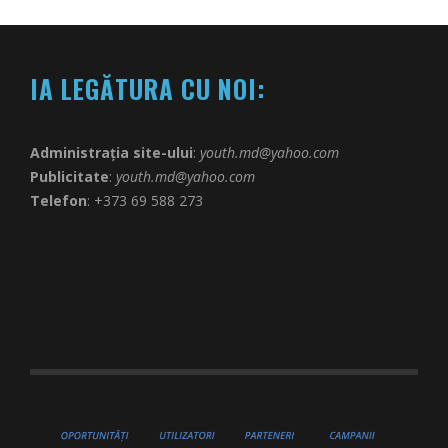
IA LEGĂTURA CU NOI:
Administrația site-ului
:
youth.md@yahoo.com
Publicitate
:
youth.md@yahoo.com
Telefon
: +373 69 588 273