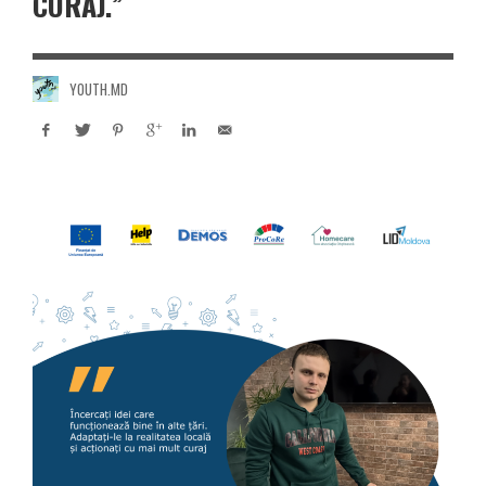
CURAJ.”
YOUTH.MD