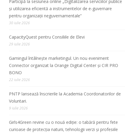
Participă la sesiunea online „Digitalizarea serviciilor publice
și utilizarea eficientă a instrumentelor de e-guvernare
pentru organizații neguvernamentale”
30 iulie 2026
CapacityQuest pentru Consiliile de Elevi
29 iulie 2026
Gamingul întâlnește marketingul. Un nou eveniment
Connector organizat la Orange Digital Center și CIR PRO
BONO
22 iulie 2026
PNTP lansează înscrierile la Academia Coordonatorilor de
Voluntari.
9 iulie 2026
Girls4Green revine cu o nouă ediție: o tabără pentru fete
curioase de protecția naturii, tehnologii verzi și profesiile