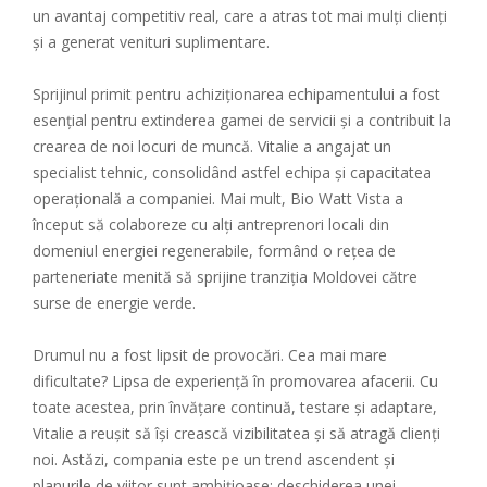
un avantaj competitiv real, care a atras tot mai mulți clienți
și a generat venituri suplimentare.
Sprijinul primit pentru achiziționarea echipamentului a fost
esențial pentru extinderea gamei de servicii și a contribuit la
crearea de noi locuri de muncă. Vitalie a angajat un
specialist tehnic, consolidând astfel echipa și capacitatea
operațională a companiei. Mai mult, Bio Watt Vista a
început să colaboreze cu alți antreprenori locali din
domeniul energiei regenerabile, formând o rețea de
parteneriate menită să sprijine tranziția Moldovei către
surse de energie verde.
Drumul nu a fost lipsit de provocări. Cea mai mare
dificultate? Lipsa de experiență în promovarea afacerii. Cu
toate acestea, prin învățare continuă, testare și adaptare,
Vitalie a reușit să își crească vizibilitatea și să atragă clienți
noi. Astăzi, compania este pe un trend ascendent și
planurile de viitor sunt ambițioase: deschiderea unei