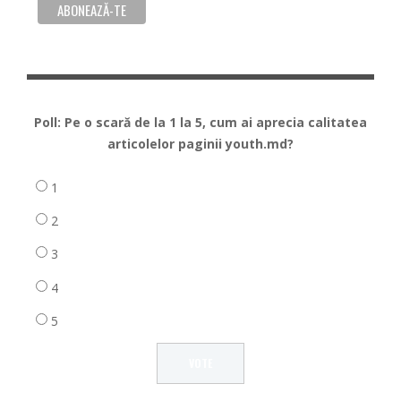
Poll: Pe o scară de la 1 la 5, cum ai aprecia calitatea
articolelor paginii youth.md?
1
2
3
4
5