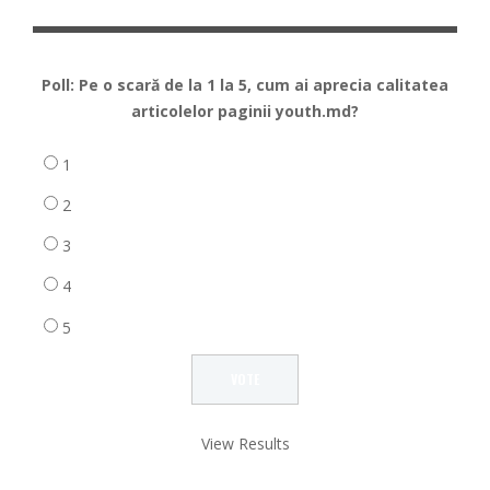
Poll: Pe o scară de la 1 la 5, cum ai aprecia calitatea
articolelor paginii youth.md?
1
2
3
4
5
View Results