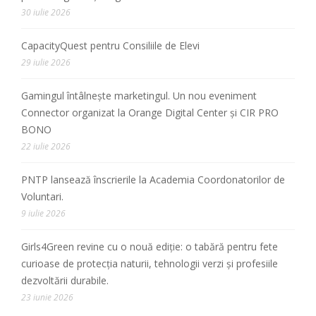
30 iulie 2026
CapacityQuest pentru Consiliile de Elevi
29 iulie 2026
Gamingul întâlnește marketingul. Un nou eveniment
Connector organizat la Orange Digital Center și CIR PRO
BONO
22 iulie 2026
PNTP lansează înscrierile la Academia Coordonatorilor de
Voluntari.
9 iulie 2026
Girls4Green revine cu o nouă ediție: o tabără pentru fete
curioase de protecția naturii, tehnologii verzi și profesiile
dezvoltării durabile.
23 iunie 2026