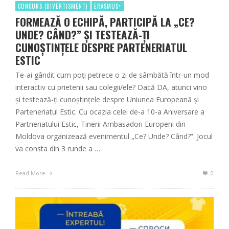
CONCURS (DIVERTISMENT)
ERASMUS+
FORMEAZĂ O ECHIPĂ, PARTICIPĂ LA „CE?
UNDE? CÂND?” ȘI TESTEAZĂ-ȚI
CUNOȘTINȚELE DESPRE PARTENERIATUL
ESTIC
Te-ai gândit cum poți petrece o zi de sâmbătă într-un mod
interactiv cu prietenii sau colegii/ele? Dacă DA, atunci vino
și testează-ți cunoștințele despre Uniunea Europeană și
Parteneriatul Estic. Cu ocazia celei de-a 10-a Aniversare a
Partneriatului Estic, Tinerii Ambasadori Europeni din
Moldova organizează evenimentul „Ce? Unde? Când?”. Jocul
va consta din 3 runde a …
Read More
0