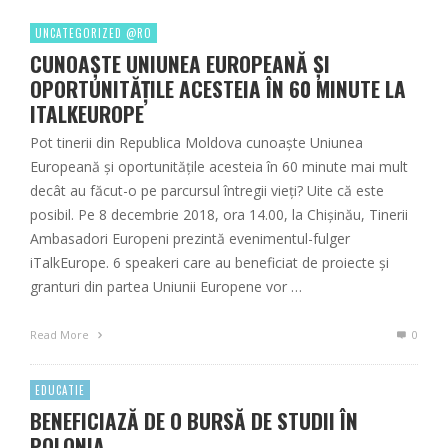
UNCATEGORIZED @RO
CUNOAȘTE UNIUNEA EUROPEANĂ ȘI
OPORTUNITĂȚILE ACESTEIA ÎN 60 MINUTE LA
ITALKEUROPE
Pot tinerii din Republica Moldova cunoaște Uniunea
Europeană și oportunitățile acesteia în 60 minute mai mult
decât au făcut-o pe parcursul întregii vieți? Uite că este
posibil. Pe 8 decembrie 2018, ora 14.00, la Chișinău, Tinerii
Ambasadori Europeni prezintă evenimentul-fulger
iTalkEurope. 6 speakeri care au beneficiat de proiecte și
granturi din partea Uniunii Europene vor …
Read More
0
EDUCATIE
BENEFICIAZĂ DE O BURSĂ DE STUDII ÎN
POLONIA