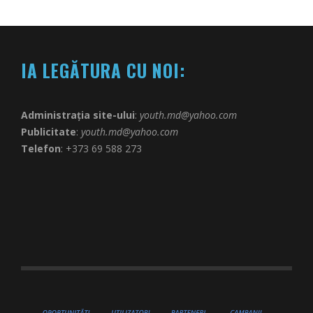
IA LEGĂTURA CU NOI:
Administrația site-ului
:
youth.md@yahoo.com
Publicitate
:
youth.md@yahoo.com
Telefon
: +373 69 588 273