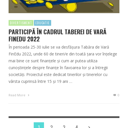
DIVERTISMENT
EDUCATIE
PARTICIPĂ ÎN CADRUL TABEREI DE VARĂ
FINEDU 2022
În perioada 25-30 iulie se va desfășura Tabăra de Vară
FinEdu 2022, unde 60 de tineri/e din toată țara vor înțelege
mai bine ce sunt finanțele și cum ar putea utiliza
cunoștințele despre finanțe în favoarea lor și a întregii
societăți. Proiectul este dedicat tinerilor și tinerelor cu
vârsta cuprinsă între 15 și 19 ani …
Read More
0
1
2
3
4