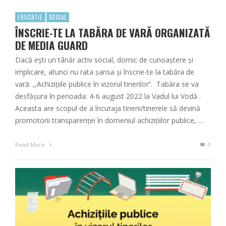
EDUCATIE
SOCIAL
ÎNSCRIE-TE LA TABĂRA DE VARĂ ORGANIZATĂ
DE MEDIA GUARD
Dacă ești un tânăr activ social, dornic de cunoaștere și
implicare, atunci nu rata șansa și înscrie-te la tabăra de
vară: ,,Achizițiile publice în vizorul tinerilor’’. Tabăra se va
desfășura în perioada: 4-6 august 2022 la Vadul lui Vodă .
Aceasta are scopul de a încuraja tinerii/tinerele să devină
promotorii transparenței în domeniul achizițiilor publice, …
Read More
0