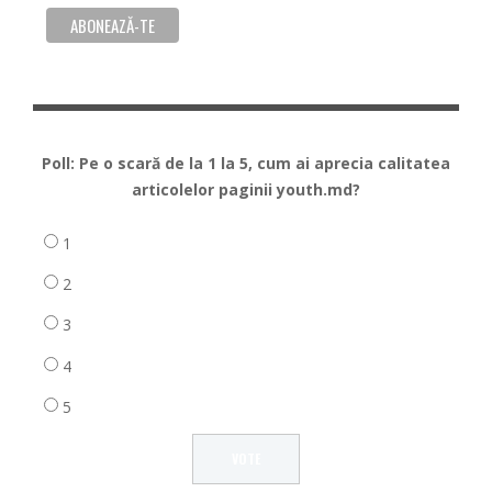
Poll: Pe o scară de la 1 la 5, cum ai aprecia calitatea
articolelor paginii youth.md?
1
2
3
4
5