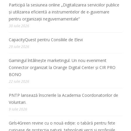
Participă la sesiunea online „Digitalizarea serviciilor publice
și utilizarea eficientă a instrumentelor de e-guvernare
pentru organizații neguvernamentale”
30 iulie 2026
CapacityQuest pentru Consiliile de Elevi
29 iulie 2026
Gamingul întâlnește marketingul. Un nou eveniment
Connector organizat la Orange Digital Center și CIR PRO
BONO
22 iulie 2026
PNTP lansează înscrierile la Academia Coordonatorilor de
Voluntari.
9 iulie 2026
Girls4Green revine cu o nouă ediție: o tabără pentru fete
curioase de protecția naturii, tehnologii verzi și profesiile