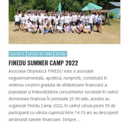
EDUCATIE
ȘCOALĂ DE VARĂ
SOCIAL
FINEDU SUMMER CAMP 2022
Asociația Obştească FINEDU este o asociație
neguvernamentală, apolitică, nonprofit, constituită în
vederea creşterii gradului de alfabetizare financiară a
populației şi îmbunătățirea cunoştințelor societății în cadrul
domeniului financiar.În perioada 25-30 iulie, aceştia au
organizat FinEdu Camp 2022, în cadrul căruia peste 50 de
participanți cu vârsta cuprinsă între 14-19 ani au descoperit
amănunțit tainele financiare. Despre …