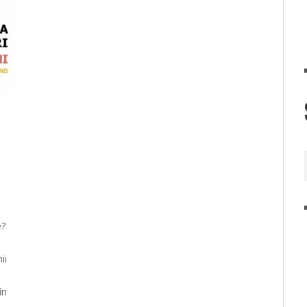
e?
ii
în