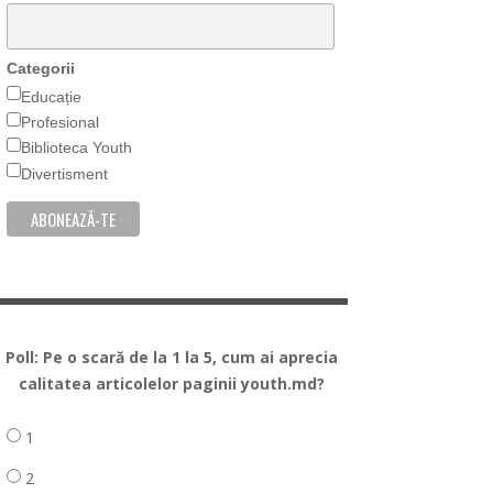
Categorii
Educație
Profesional
Biblioteca Youth
Divertisment
Poll: Pe o scară de la 1 la 5, cum ai aprecia
calitatea articolelor paginii youth.md?
1
2