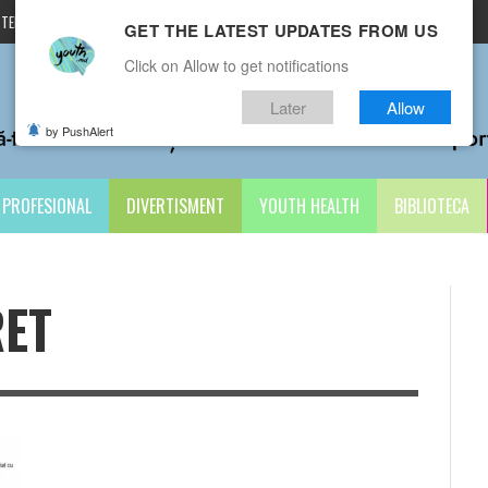
TERMENI ȘI CONDIȚII
CONTACTE
GET THE LATEST UPDATES FROM US
Click on Allow to get notifications
Later
Allow
by PushAlert
PROFESIONAL
DIVERTISMENT
YOUTH HEALTH
BIBLIOTECA
RET