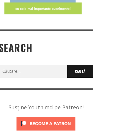
SEARCH
Caută
după:
Susține Youth.md pe Patreon!