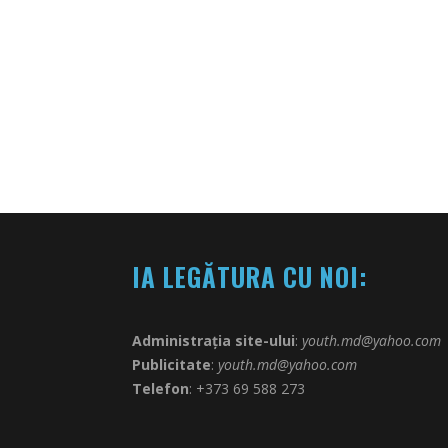
IA LEGĂTURA CU NOI:
Administrația site-ului
:
youth.md@yahoo.com
Publicitate
:
youth.md@yahoo.com
Telefon
: +373 69 588 273