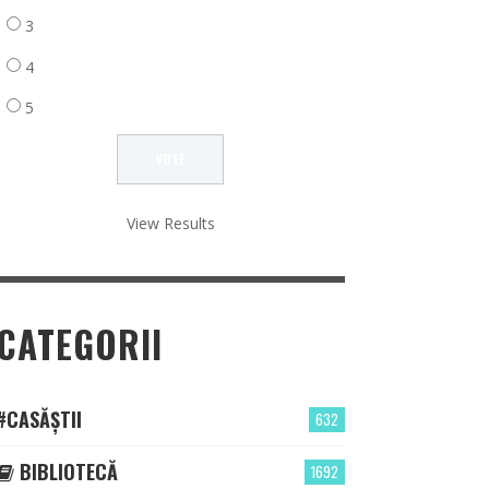
3
4
5
View Results
CATEGORII
#CASĂȘTII
632
BIBLIOTECĂ
1692