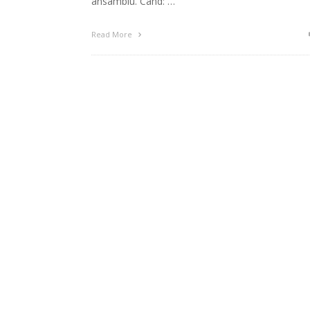
ansamblu. Când: …
Read More