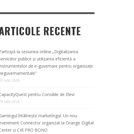
ARTICOLE RECENTE
Participă la sesiunea online „Digitalizarea
serviciilor publice și utilizarea eficientă a
instrumentelor de e-guvernare pentru organizații
neguvernamentale”
30 iulie 2026
CapacityQuest pentru Consiliile de Elevi
29 iulie 2026
Gamingul întâlnește marketingul. Un nou
eveniment Connector organizat la Orange Digital
Center și CIR PRO BONO