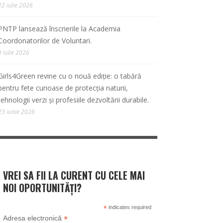
22 iulie 2026
PNTP lansează înscrierile la Academia
Coordonatorilor de Voluntari.
9 iulie 2026
Girls4Green revine cu o nouă ediție: o tabără
pentru fete curioase de protecția naturii,
tehnologii verzi și profesiile dezvoltării durabile.
23 iunie 2026
VREI SA FII LA CURENT CU CELE MAI
NOI OPORTUNITĂȚI?
*
indicates required
*
Adresa electronică