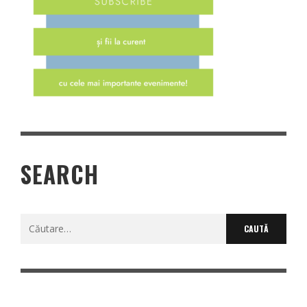
SEARCH
Caută
după: