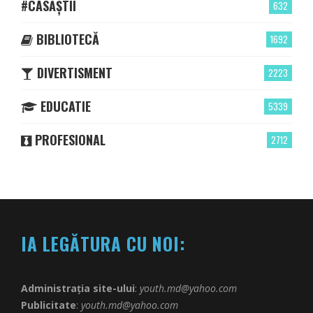
#CASĂȘTII
632
BIBLIOTECĂ
1692
DIVERTISMENT
2223
EDUCATIE
5339
PROFESIONAL
2712
IA LEGĂTURA CU NOI:
Administrația site-ului
:
youth.md@yahoo.com
Publicitate
:
youth.md@yahoo.com