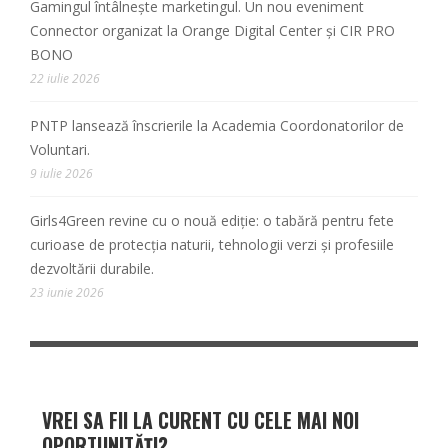
Gamingul întâlnește marketingul. Un nou eveniment
Connector organizat la Orange Digital Center și CIR PRO
BONO
22 iulie 2026
PNTP lansează înscrierile la Academia Coordonatorilor de
Voluntari.
9 iulie 2026
Girls4Green revine cu o nouă ediție: o tabără pentru fete
curioase de protecția naturii, tehnologii verzi și profesiile
dezvoltării durabile.
23 iunie 2026
VREI SA FII LA CURENT CU CELE MAI NOI
OPORTUNITĂȚI?