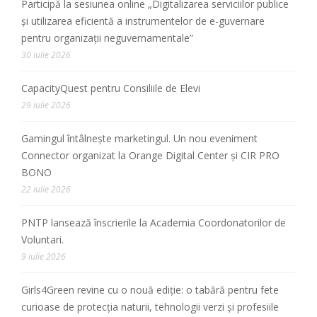
Participă la sesiunea online „Digitalizarea serviciilor publice
și utilizarea eficientă a instrumentelor de e-guvernare
pentru organizații neguvernamentale”
30 iulie 2026
CapacityQuest pentru Consiliile de Elevi
29 iulie 2026
Gamingul întâlnește marketingul. Un nou eveniment
Connector organizat la Orange Digital Center și CIR PRO
BONO
22 iulie 2026
PNTP lansează înscrierile la Academia Coordonatorilor de
Voluntari.
9 iulie 2026
Girls4Green revine cu o nouă ediție: o tabără pentru fete
curioase de protecția naturii, tehnologii verzi și profesiile