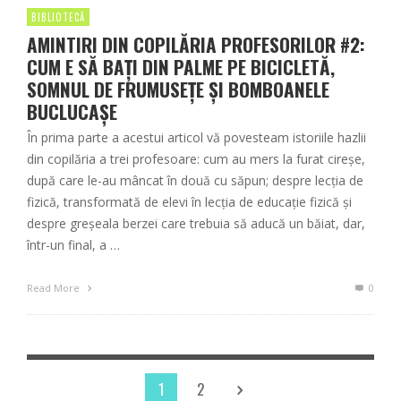
BIBLIOTECĂ
AMINTIRI DIN COPILĂRIA PROFESORILOR #2:
CUM E SĂ BAȚI DIN PALME PE BICICLETĂ,
SOMNUL DE FRUMUSEȚE ȘI BOMBOANELE
BUCLUCAȘE
În prima parte a acestui articol vă povesteam istoriile hazlii
din copilăria a trei profesoare: cum au mers la furat cireșe,
după care le-au mâncat în două cu săpun; despre lecția de
fizică, transformată de elevi în lecția de educație fizică și
despre greșeala berzei care trebuia să aducă un băiat, dar,
într-un final, a …
Read More
0
1
2