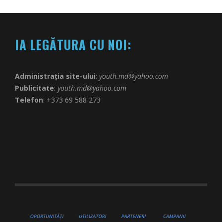
IA LEGĂTURA CU NOI:
Administrația site-ului
:
youth.md@yahoo.com
Publicitate
:
youth.md@yahoo.com
Telefon
: +373 69 588 273