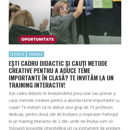
EDUCATIE
TRAINING
EȘTI CADRU DIDACTIC ȘI CAUȚI METODE
CREATIVE PENTRU A ADUCE TEME
IMPORTANTE ÎN CLASĂ? TE INVITĂM LA UN
TRAINING INTERACTIV!
Ești cadru didactic în învățământul preșcolar sau primar și
cauți metode creative pentru a aborda teme importante cu
copiii? Te invităm să te alături unui grup de 15 profesori
dedicați, pentru două zile de învățare și inspirație! Participă
la un training interactiv de 2 zile, unde vei învăța cum să
folosești poveștile (storytelling-ul) ca instrument de predare