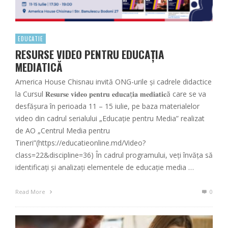
EDUCATIE
RESURSE VIDEO PENTRU EDUCAȚIA
MEDIATICĂ
America House Chisnau invită ONG-urile și cadrele didactice
la Cursul 𝐑𝐞𝐬𝐮𝐫𝐬𝐞 𝐯𝐢𝐝𝐞𝐨 𝐩𝐞𝐧𝐭𝐫𝐮 𝐞𝐝𝐮𝐜𝐚ț𝐢𝐚 𝐦𝐞𝐝𝐢𝐚𝐭𝐢𝐜ă care se va
desfășura în perioada 11 – 15 iulie, pe baza materialelor
video din cadrul serialului „Educație pentru Media” realizat
de AO „Centrul Media pentru
Tineri”(https://educatieonline.md/Video?
class=22&discipline=36) În cadrul programului, veți învăța să
identificați și analizați elementele de educație media …
Read More
0