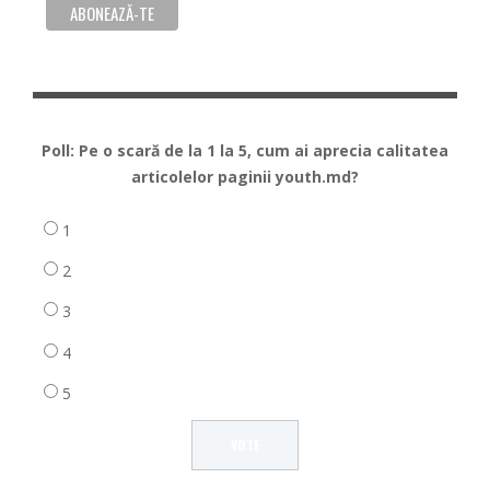
Poll: Pe o scară de la 1 la 5, cum ai aprecia calitatea
articolelor paginii youth.md?
1
2
3
4
5