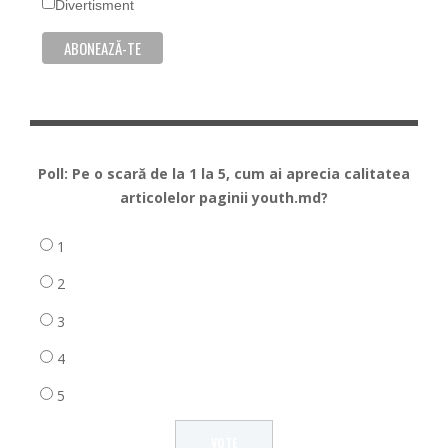
Divertisment
Poll: Pe o scară de la 1 la 5, cum ai aprecia calitatea
articolelor paginii youth.md?
1
2
3
4
5