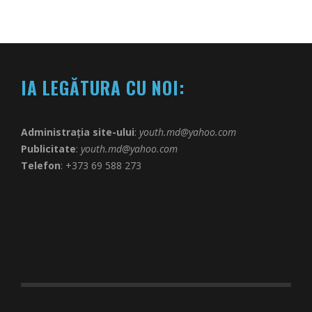
IA LEGĂTURA CU NOI:
Administrația site-ului
:
youth.md@yahoo.com
Publicitate
:
youth.md@yahoo.com
Telefon
: +373 69 588 273