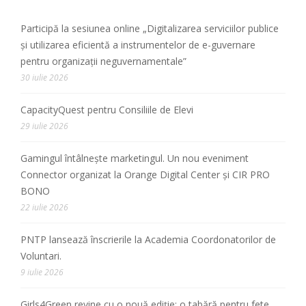
Participă la sesiunea online „Digitalizarea serviciilor publice
și utilizarea eficientă a instrumentelor de e-guvernare
pentru organizații neguvernamentale”
30 iulie 2026
CapacityQuest pentru Consiliile de Elevi
29 iulie 2026
Gamingul întâlnește marketingul. Un nou eveniment
Connector organizat la Orange Digital Center și CIR PRO
BONO
22 iulie 2026
PNTP lansează înscrierile la Academia Coordonatorilor de
Voluntari.
9 iulie 2026
Girls4Green revine cu o nouă ediție: o tabără pentru fete