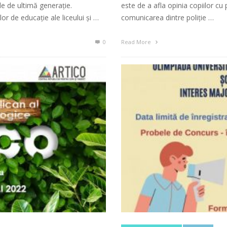
e de ultimă generație.
este de a afla opinia copiilor cu p
or de educație ale liceului și …
comunicarea dintre poliție …
0
Read More