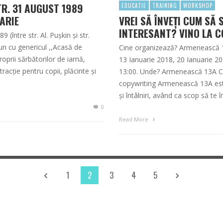
TR. 31 AUGUST 1989
EDUCATIE
TRAINING
WORKSHOP
ARIE
VREI SĂ ÎNVEȚI CUM SĂ 
INTERESANT? VINO LA 
între str. Al. Pușkin și str.
un cu genericul ,,Acasă de
Cine organizează? Armenească 
oprii sărbătorilor de iarnă,
13 Ianuarie 2018, 20 Ianuarie 20
racție pentru copii, plăcinte și
13:00. Unde? Armenească 13A Co
copywriting Armenească 13A est
și întâlniri, având ca scop să te 
0
Read More
1
2
3
4
5