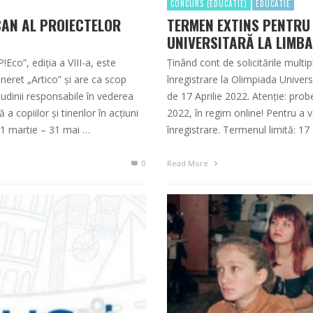
CONCURS (EDUCATIE)
EDUCATIE
AN AL PROIECTELOR
TERMEN EXTINS PENTRU
UNIVERSITARĂ LA LIMB
Eco”, ediţia a VIII-a, este
Ținând cont de solicitările multi
neret „Artico” şi are ca scop
înregistrare la Olimpiada Univer
udinii responsabile în vederea
de 17 Aprilie 2022. Atenție: probe
 a copiilor şi tinerilor în acţiuni
2022, în regim online! Pentru a v
01 martie – 31 mai …
înregistrare. Termenul limită: 17 
0
Read More