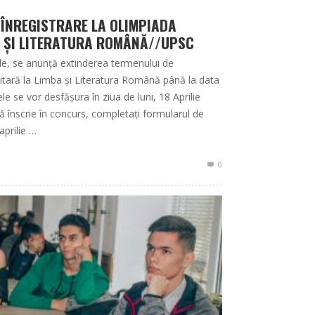
 ÎNREGISTRARE LA OLIMPIADA
A ȘI LITERATURA ROMÂNĂ//UPSC
ple, se anunță extinderea termenului de
sitară la Limba și Literatura Română până la data
le se vor desfășura în ziua de luni, 18 Aprilie
ă înscrie în concurs, completați formularul de
aprilie …
0