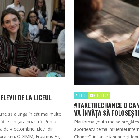
LEVII DE LA LICEUL
ALTELE
BIBLIOTECĂ
#TAKETHECHANCE O CAM
VA ÎNVĂȚA SĂ FOLOSEȘT
une să ajungă în cât mai multe
tățile din țara noastră. Prima
Platforma youth.md se pregăteșt
a de 4 octombrie. Elevii din
abordează tema influenţei intern
me precum: ODIMM, Erasmus + și
Chance” în lunile ianuarie și feb