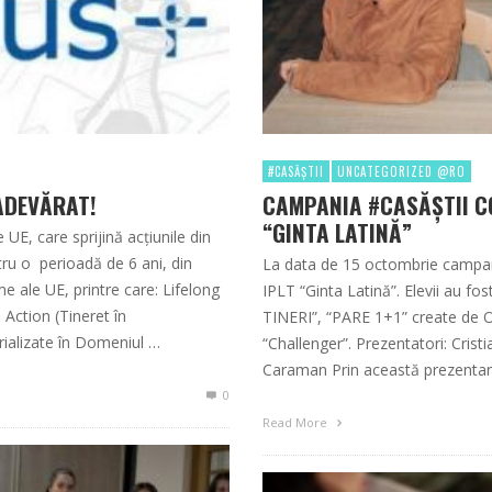
#CASĂȘTII
UNCATEGORIZED @RO
ADEVĂRAT!
CAMPANIA #CASĂȘTII CO
“GINTA LATINĂ”
E, care sprijină acțiunile din
tru o perioadă de 6 ani, din
La data de 15 octombrie campania
 ale UE, printre care: Lifelong
IPLT “Ginta Latină”. Elevii au 
 Action (Tineret în
TINERI”, “PARE 1+1” create de O
rializate în Domeniul …
“Challenger”. Prezentatori: Cri
Caraman Prin această prezentare 
0
Read More