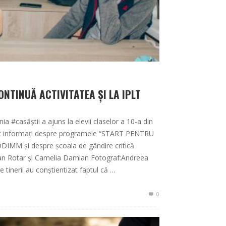
NTINUĂ ACTIVITATEA ȘI LA IPLT
 #casăștii a ajuns la elevii claselor a 10-a din
fost informați despre programele “START PENTRU
DIMM și despre școala de gândire critică
stian Rotar și Camelia Damian Fotograf:Andreea
tinerii au conștientizat faptul că …
0