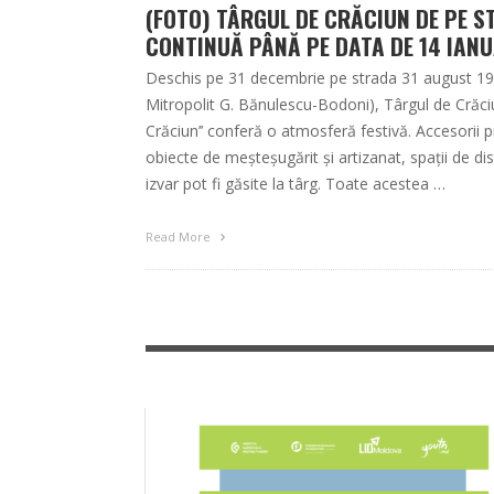
(FOTO) TÂRGUL DE CRĂCIUN DE PE S
CONTINUĂ PÂNĂ PE DATA DE 14 IANU
Deschis pe 31 decembrie pe strada 31 august 1989 (
Mitropolit G. Bănulescu-Bodoni), Târgul de Crăci
Crăciun’’ conferă o atmosferă festivă. Accesorii pr
obiecte de meșteșugărit și artizanat, spații de dist
izvar pot fi găsite la târg. Toate acestea …
Read More