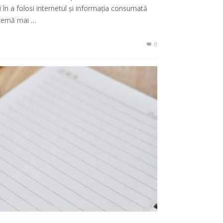
ii în a folosi internetul și informația consumată
o temă mai …
0