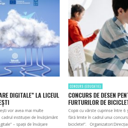
CONCURS (EDUCATIE)
E DIGITALE” LA LICEUL
CONCURS DE DESEN PENT
EȘTI
FURTURILOR DE BICICLE
orești vor avea mai multe
Copiii cu vârste cuprinse între 6 ș
În cadrul instituției de învățământ
fără limite în cadrul unui concur
itale” – spații de învățare
biciclete!”. Organizatori:Direcți