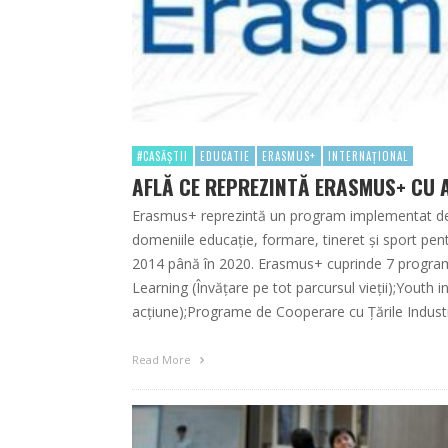
#CASĂȘTII
EDUCATIE
ERASMUS+
INTERNAȚIONAL
AFLĂ CE REPREZINTĂ ERASMUS+ CU 
Erasmus+ reprezintă un program implementat de U
domeniile educație, formare, tineret și sport pen
2014 până în 2020. Erasmus+ cuprinde 7 programe
Learning (Învăţare pe tot parcursul vieții);Youth in
acţiune);Programe de Cooperare cu Ţările Indust
Read More