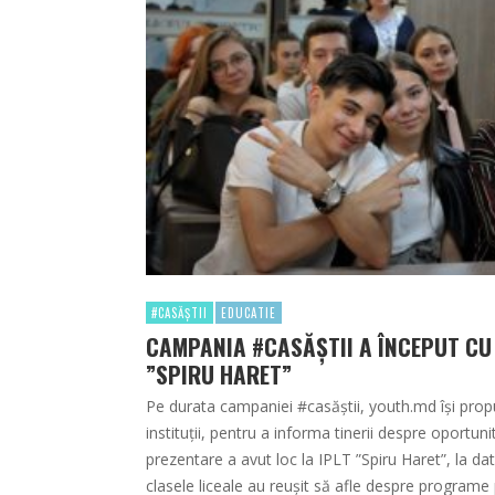
#CASĂȘTII
EDUCATIE
CAMPANIA #CASĂȘTII A ÎNCEPUT CU E
”SPIRU HARET”
Pe durata campaniei #casăștii, youth.md își prop
instituții, pentru a informa tinerii despre oportuni
prezentare a avut loc la IPLT ”Spiru Haret”, la dat
clasele liceale au reușit să afle despre progra