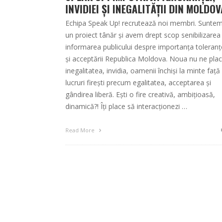
INVIDIEI ȘI INEGALITĂȚII DIN MOLDOV
Echipa Speak Up! recrutează noi membri. Sunte
un proiect tânăr şi avem drept scop senibilizarea 
informarea publicului despre importanța toleranț
şi acceptării Republica Moldova. Noua nu ne pla
inegalitatea, invidia, oamenii închiși la minte față
lucruri firești precum egalitatea, acceptarea și
gândirea liberă. Eşti o fire creativă, ambițioasă,
dinamică?! Îți place să interacționezi …
Read More