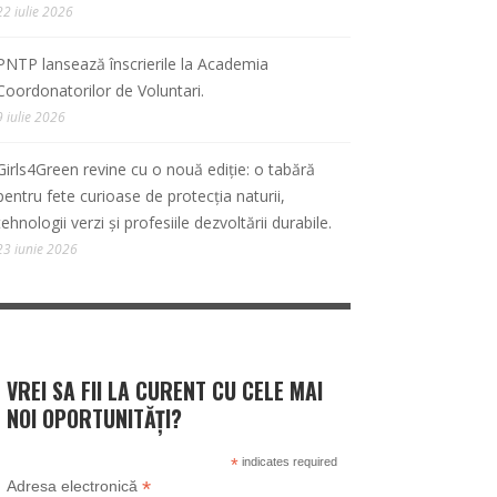
22 iulie 2026
PNTP lansează înscrierile la Academia
Coordonatorilor de Voluntari.
9 iulie 2026
Girls4Green revine cu o nouă ediție: o tabără
pentru fete curioase de protecția naturii,
tehnologii verzi și profesiile dezvoltării durabile.
23 iunie 2026
VREI SA FII LA CURENT CU CELE MAI
NOI OPORTUNITĂȚI?
*
indicates required
*
Adresa electronică