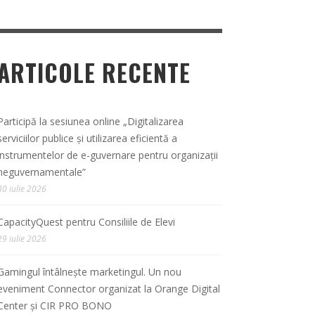
ARTICOLE RECENTE
Participă la sesiunea online „Digitalizarea
serviciilor publice și utilizarea eficientă a
instrumentelor de e-guvernare pentru organizații
neguvernamentale”
30 iulie 2026
CapacityQuest pentru Consiliile de Elevi
29 iulie 2026
Gamingul întâlnește marketingul. Un nou
eveniment Connector organizat la Orange Digital
Center și CIR PRO BONO