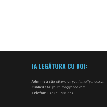
IA LEGĂTURA CU NOI:
Administrația site-ului
:
youth.md@yahoo.com
Publicitate
:
youth.md@yahoo.com
Telefon
: +373 69 588 273