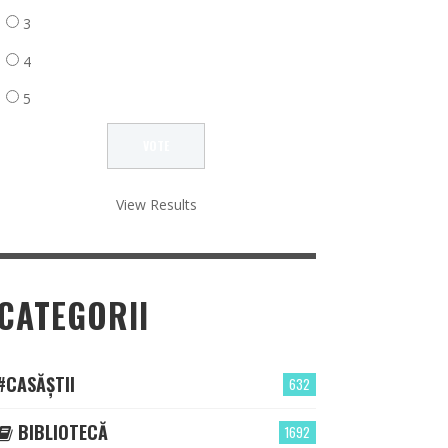
3
4
5
View Results
CATEGORII
#CASĂȘTII
632
BIBLIOTECĂ
1692