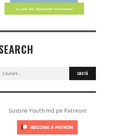
SEARCH
Caută
după:
Susține Youth.md pe Patreon!