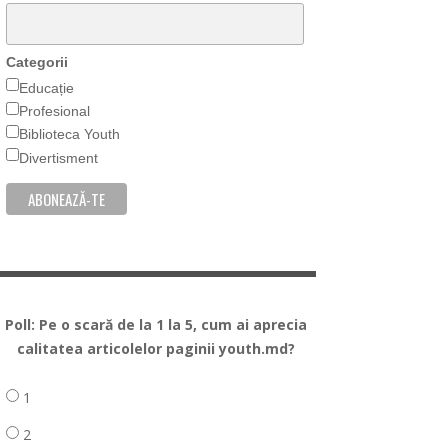
Categorii
Educație
Profesional
Biblioteca Youth
Divertisment
Poll: Pe o scară de la 1 la 5, cum ai aprecia
calitatea articolelor paginii youth.md?
1
2