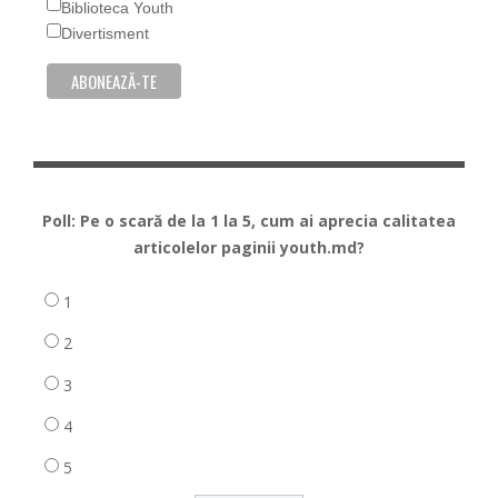
Biblioteca Youth
Divertisment
Poll: Pe o scară de la 1 la 5, cum ai aprecia calitatea
articolelor paginii youth.md?
1
2
3
4
5