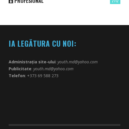
PROFESIONAL
2712
IA LEGĂTURA CU NOI:
Administrația site-ului
:
youth.md@yahoo.com
Publicitate
:
youth.md@yahoo.com
Telefon
: +373 69 588 273