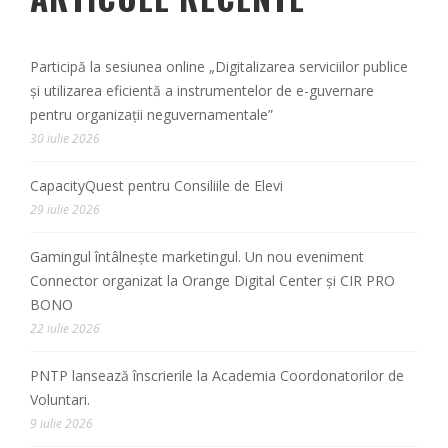
Participă la sesiunea online „Digitalizarea serviciilor publice
și utilizarea eficientă a instrumentelor de e-guvernare
pentru organizații neguvernamentale”
30 iulie 2026
CapacityQuest pentru Consiliile de Elevi
29 iulie 2026
Gamingul întâlnește marketingul. Un nou eveniment
Connector organizat la Orange Digital Center și CIR PRO
BONO
22 iulie 2026
PNTP lansează înscrierile la Academia Coordonatorilor de
Voluntari.
9 iulie 2026