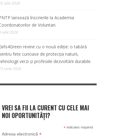
22 iulie 2026
PNTP lansează înscrierile la Academia
Coordonatorilor de Voluntari.
9 iulie 2026
Girls4Green revine cu o nouă ediție: o tabără
pentru fete curioase de protecția naturii,
tehnologii verzi și profesiile dezvoltării durabile.
23 iunie 2026
VREI SA FII LA CURENT CU CELE MAI
NOI OPORTUNITĂȚI?
*
indicates required
*
Adresa electronică