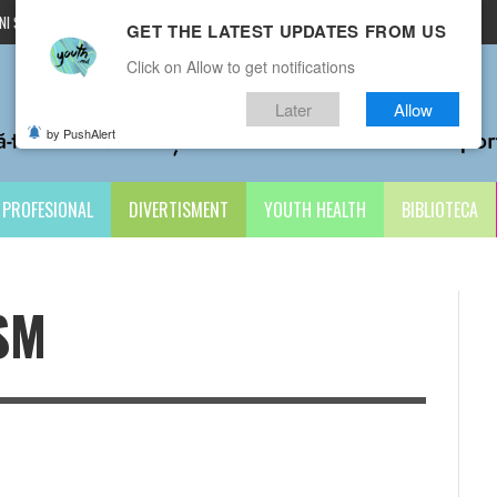
I ȘI CONDIȚII
CONTACTE
GET THE LATEST UPDATES FROM US
Click on Allow to get notifications
Later
Allow
by PushAlert
PROFESIONAL
DIVERTISMENT
YOUTH HEALTH
BIBLIOTECA
SM