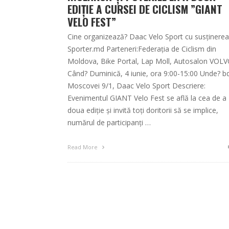
EDIȚIE A CURSEI DE CICLISM ”GIANT
VELO FEST”
Cine organizează? Daac Velo Sport cu susținerea
Sporter.md Parteneri:Federația de Ciclism din
Moldova, Bike Portal, Lap Moll, Autosalon VOL
Când? Duminică, 4 iunie, ora 9:00-15:00 Unde? bd
Moscovei 9/1, Daac Velo Sport Descriere:
Evenimentul GIANT Velo Fest se află la cea de a
doua ediție și invită toți doritorii să se implice,
numărul de participanți …
Read More