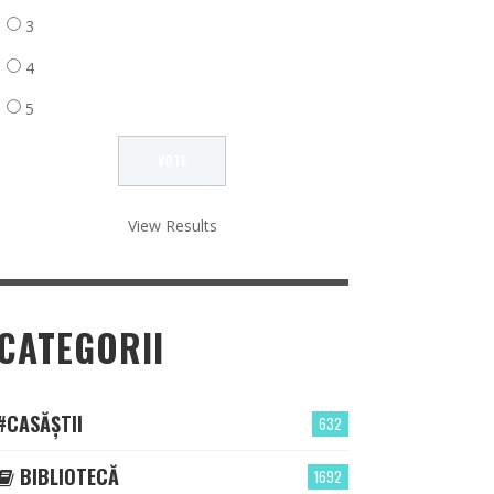
3
4
5
View Results
CATEGORII
#CASĂȘTII
632
BIBLIOTECĂ
1692