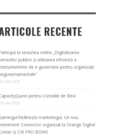
ARTICOLE RECENTE
Participă la sesiunea online „Digitalizarea
serviciilor publice și utilizarea eficientă a
instrumentelor de e-guvernare pentru organizații
neguvernamentale”
30 iulie 2026
CapacityQuest pentru Consiliile de Elevi
29 iulie 2026
Gamingul întâlnește marketingul. Un nou
eveniment Connector organizat la Orange Digital
Center și CIR PRO BONO