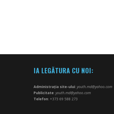
IA LEGĂTURA CU NOI:
Administrația site-ului
:
youth.md@yahoo.com
Publicitate
:
youth.md@yahoo.com
Telefon
: +373 69 588 273