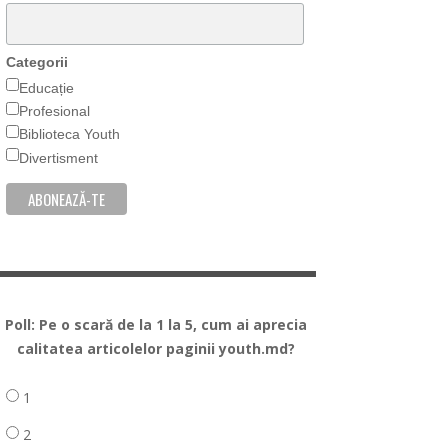
Categorii
Educație
Profesional
Biblioteca Youth
Divertisment
Poll: Pe o scară de la 1 la 5, cum ai aprecia
calitatea articolelor paginii youth.md?
1
2