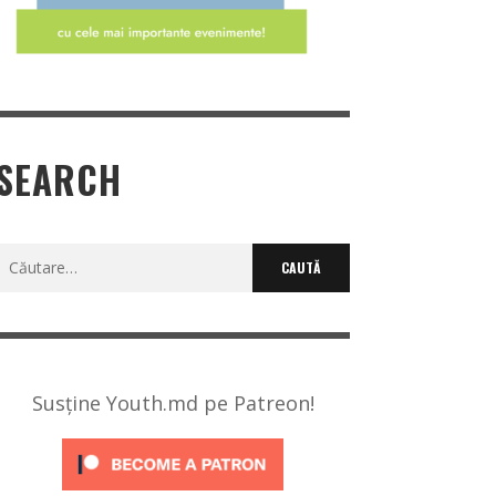
SEARCH
Caută
după:
Susține Youth.md pe Patreon!