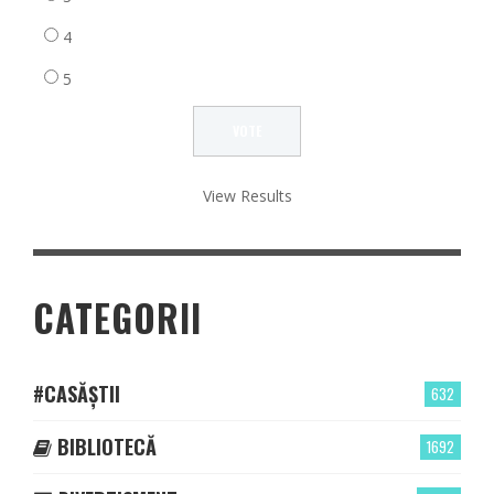
4
5
View Results
CATEGORII
#CASĂȘTII
632
BIBLIOTECĂ
1692