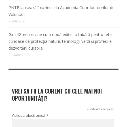
PNTP lansează înscrierile la Academia Coordonatorilor de
Voluntari.
9 iulie 2026
Girls4Green revine cu o nouă ediție: o tabără pentru fete
curioase de protecția naturii, tehnologii verzi și profesiile
dezvoltării durabile.
23 iunie 2026
VREI SA FII LA CURENT CU CELE MAI NOI
OPORTUNITĂȚI?
*
indicates required
*
Adresa electronică