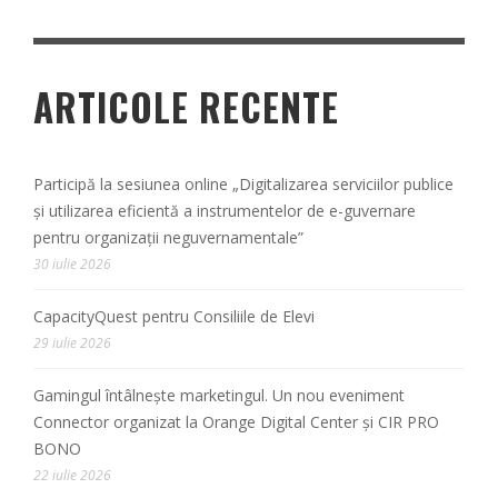
ARTICOLE RECENTE
Participă la sesiunea online „Digitalizarea serviciilor publice
și utilizarea eficientă a instrumentelor de e-guvernare
pentru organizații neguvernamentale”
30 iulie 2026
CapacityQuest pentru Consiliile de Elevi
29 iulie 2026
Gamingul întâlnește marketingul. Un nou eveniment
Connector organizat la Orange Digital Center și CIR PRO
BONO
22 iulie 2026