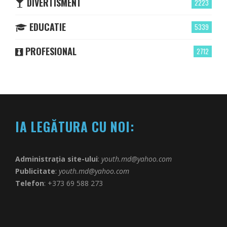
DIVERTISMENT
2223
EDUCATIE
5339
PROFESIONAL
2712
IA LEGĂTURA CU NOI:
Administrația site-ului
:
youth.md@yahoo.com
Publicitate
:
youth.md@yahoo.com
Telefon
: +373 69 588 273