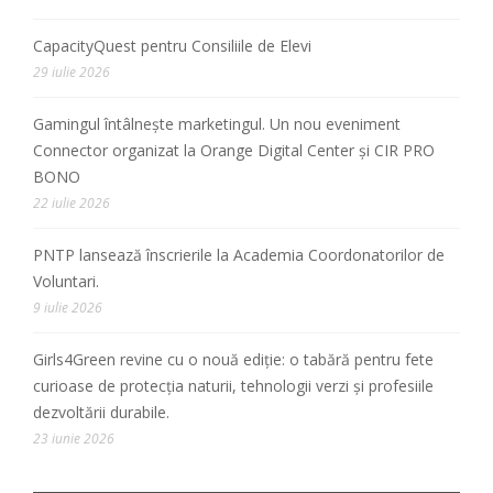
CapacityQuest pentru Consiliile de Elevi
29 iulie 2026
Gamingul întâlnește marketingul. Un nou eveniment
Connector organizat la Orange Digital Center și CIR PRO
BONO
22 iulie 2026
PNTP lansează înscrierile la Academia Coordonatorilor de
Voluntari.
9 iulie 2026
Girls4Green revine cu o nouă ediție: o tabără pentru fete
curioase de protecția naturii, tehnologii verzi și profesiile
dezvoltării durabile.
23 iunie 2026