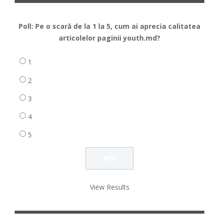
Poll: Pe o scară de la 1 la 5, cum ai aprecia calitatea
articolelor paginii youth.md?
1
2
3
4
5
View Results