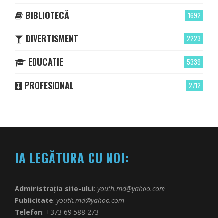
BIBLIOTECĂ
1692
DIVERTISMENT
2223
EDUCATIE
5339
PROFESIONAL
2712
IA LEGĂTURA CU NOI:
Administrația site-ului
:
youth.md@yahoo.com
Publicitate
:
youth.md@yahoo.com
Telefon
: +373 69 588 273