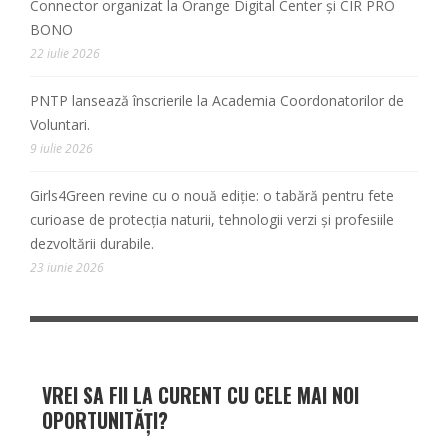
Connector organizat la Orange Digital Center și CIR PRO
BONO
22 iulie 2026
PNTP lansează înscrierile la Academia Coordonatorilor de
Voluntari.
9 iulie 2026
Girls4Green revine cu o nouă ediție: o tabără pentru fete
curioase de protecția naturii, tehnologii verzi și profesiile
dezvoltării durabile.
23 iunie 2026
VREI SA FII LA CURENT CU CELE MAI NOI
OPORTUNITĂȚI?