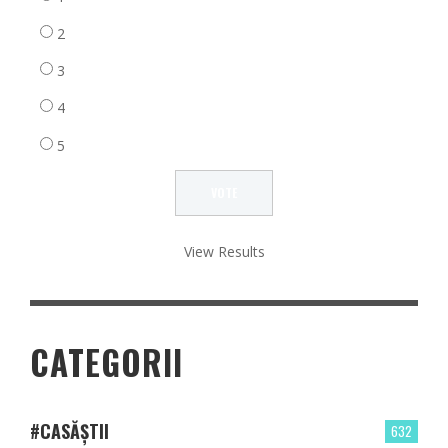
2
3
4
5
View Results
CATEGORII
#CASĂȘTII
632