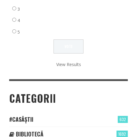
3
4
5
View Results
CATEGORII
#CASĂȘTII
632
BIBLIOTECĂ
1692