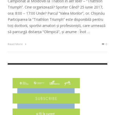
Campionat al Moldovei la Triatlon în aer liber – “Triathlon
Triumph”. Cine organizează? Sporter Când? 25 iunie 2017,
ora: 8:00 – 17:00 Unde? Parcul ”Valea Morilor”, or. Chișinău
Participarea la “Triathlon Triumph” este disponibilă pentru
toţi doritorii, sportivi amatori şi profesionişti, care urmează
să parcurgă distanţa “Olimpică”, şi anume : Înot …
Read More
0