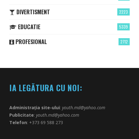
DIVERTISMENT
2223
EDUCATIE
5339
PROFESIONAL
2712
IA LEGĂTURA CU NOI:
Administrația site-ului
:
youth.md@yahoo.com
Publicitate
:
youth.md@yahoo.com
Telefon
: +373 69 588 273