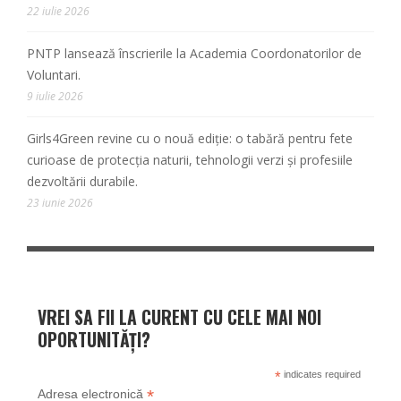
22 iulie 2026
PNTP lansează înscrierile la Academia Coordonatorilor de
Voluntari.
9 iulie 2026
Girls4Green revine cu o nouă ediție: o tabără pentru fete
curioase de protecția naturii, tehnologii verzi și profesiile
dezvoltării durabile.
23 iunie 2026
VREI SA FII LA CURENT CU CELE MAI NOI
OPORTUNITĂȚI?
*
indicates required
*
Adresa electronică