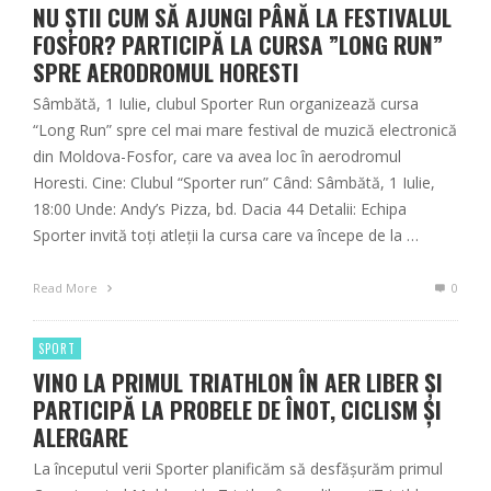
NU ȘTII CUM SĂ AJUNGI PÂNĂ LA FESTIVALUL
FOSFOR? PARTICIPĂ LA CURSA ”LONG RUN”
SPRE AERODROMUL HORESTI
Sâmbătă, 1 Iulie, clubul Sporter Run organizează cursa
“Long Run” spre cel mai mare festival de muzică electronică
din Moldova-Fosfor, care va avea loc în aerodromul
Horesti. Cine: Clubul “Sporter run” Când: Sâmbătă, 1 Iulie,
18:00 Unde: Andy’s Pizza, bd. Dacia 44 Detalii: Echipa
Sporter invită toți atleții la cursa care va începe de la …
Read More
0
SPORT
VINO LA PRIMUL TRIATHLON ÎN AER LIBER ȘI
PARTICIPĂ LA PROBELE DE ÎNOT, CICLISM ȘI
ALERGARE
La începutul verii Sporter planificăm să desfăşurăm primul