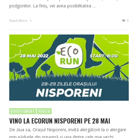
podgoriilor. La finiș, vei avea posibilitatea …
Read More
0
DIVERTISMENT
HEALTH
VINO LA ECORUN NISPORENI PE 28 MAI
De ziua sa, Orașul Nisporeni, invită alergătorii la o alergare
prin pădurile din preajmă și una dintre cele mai vechi