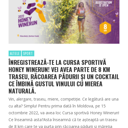
ALTELE
SPORT
ÎNREGISTREAZĂ-TE LA CURSA SPORTIVĂ
HONEY WINERUN! VEI AVEA PARTE DE 8 KM
TRASEU, RĂCOAREA PĂDURII ȘI UN COCKTAIL
CE ÎMBINĂ GUSTUL VINULUI CU MIEREA
NATURALĂ.
Vin, alergare, traseu, miere, competiție. Ce legătură are una
cu alta? Simplu! Pentru prima dată în Moldova, pe 15
octombrie 2022, va avea loc Cursa sportivă Honey Winerun!
Ce înseamnă asta?Asta înseamnă că te așteaptă un traseu
de 8 km care te va purta prin răcoarea pădurii și măreția