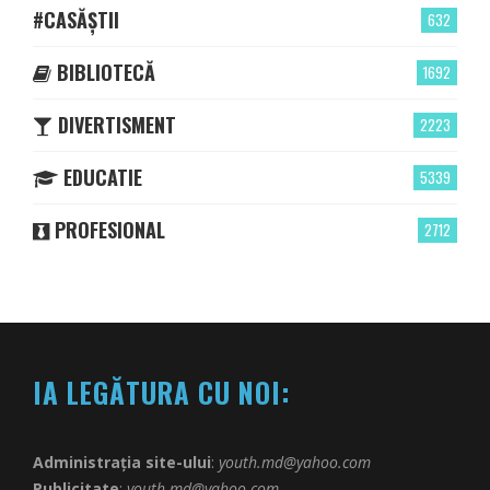
#CASĂȘTII
632
BIBLIOTECĂ
1692
DIVERTISMENT
2223
EDUCATIE
5339
PROFESIONAL
2712
IA LEGĂTURA CU NOI:
Administrația site-ului
:
youth.md@yahoo.com
Publicitate
:
youth.md@yahoo.com