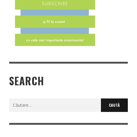
SEARCH
Caută
după: