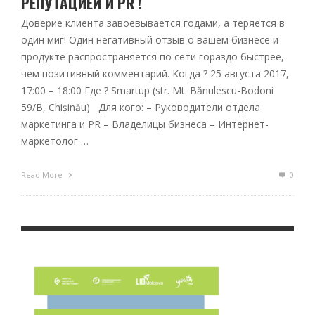
РЕПУТАЦИЕЙ И PR !
Доверие клиента завоевывается годами, а теряется в
один миг! Один негативный отзыв о вашем бизнесе и
продукте распространяется по сети гораздо быстрее,
чем позитивный комментарий. Когда ? 25 августа 2017,
17:00 – 18:00 Где ? Smartup (str. Mt. Bănulescu-Bodoni
59/B, Chișinău) Для кого: – Руководители отдела
маркетинга и PR – Владелицы бизнеса – Интернет-
маркетолог …
Read More
0