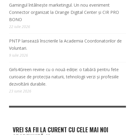
Gamingul întâlnește marketingul. Un nou eveniment
Connector organizat la Orange Digital Center și CIR PRO
BONO
22 iulie 2026
PNTP lansează înscrierile la Academia Coordonatorilor de
Voluntari.
9 iulie 2026
Girls4Green revine cu o nouă ediție: o tabără pentru fete
curioase de protecția naturii, tehnologii verzi și profesiile
dezvoltării durabile.
23 iunie 2026
VREI SA FII LA CURENT CU CELE MAI NOI