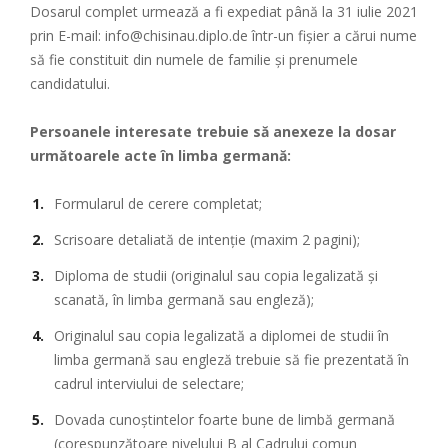
Dosarul complet urmează a fi expediat până la 31 iulie 2021
prin E-mail: info@chisinau.diplo.de într-un fișier a cărui nume
să fie constituit din numele de familie și prenumele
candidatului.
Persoanele interesate trebuie să anexeze la dosar
următoarele acte în limba germană:
Formularul de cerere completat;
Scrisoare detaliată de intenție (maxim 2 pagini);
Diploma de studii (originalul sau copia legalizată și
scanată, în limba germană sau engleză);
Originalul sau copia legalizată a diplomei de studii în
limba germană sau engleză trebuie să fie prezentată în
cadrul interviului de selectare;
Dovada cunoștintelor foarte bune de limbă germană
(corespunzătoare nivelului B al Cadrului comun