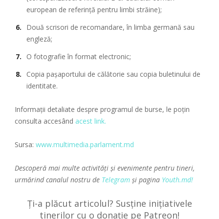
european de referință pentru limbi străine);
Două scrisori de recomandare, în limba germană sau
engleză;
O fotografie în format electronic;
Copia pașaportului de călătorie sau copia buletinului de
identitate.
Informații detaliate despre programul de burse, le poțin
consulta accesând
acest link.
Sursa:
www.multimedia.parlament.md
Descoperă mai multe activități și evenimente pentru tineri,
urmărind canalul nostru de
Telegram
și pagina
Youth.md!
Ți-a plăcut articolul? Susține inițiativele
tinerilor cu o donație pe Patreon!