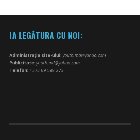
IA LEGĂTURA CU NOI:
Administrația site-ului
:
youth.md@yahoo.com
Publicitate
:
youth.md@yahoo.com
Telefon
: +373 69 588 273