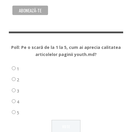
Poll: Pe o scară de la 1 la 5, cum ai aprecia calitatea
articolelor paginii youth.md?
1
2
3
4
5