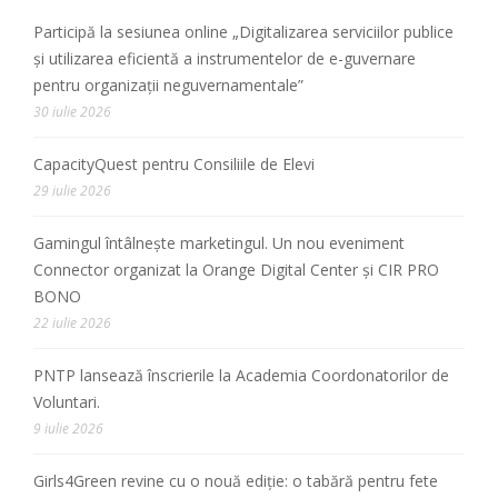
Participă la sesiunea online „Digitalizarea serviciilor publice
și utilizarea eficientă a instrumentelor de e-guvernare
pentru organizații neguvernamentale”
30 iulie 2026
CapacityQuest pentru Consiliile de Elevi
29 iulie 2026
Gamingul întâlnește marketingul. Un nou eveniment
Connector organizat la Orange Digital Center și CIR PRO
BONO
22 iulie 2026
PNTP lansează înscrierile la Academia Coordonatorilor de
Voluntari.
9 iulie 2026
Girls4Green revine cu o nouă ediție: o tabără pentru fete