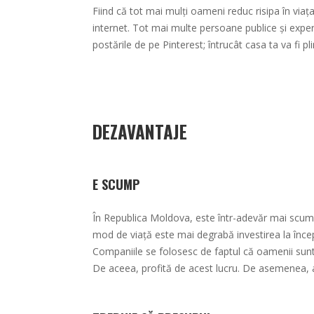
Fiind că tot mai mulți oameni reduc risipa în viața
internet. Tot mai multe persoane publice și exper
postările de pe Pinterest; întrucât casa ta va fi pl
DEZAVANTAJE
E SCUMP
În Republica Moldova, este într-adevăr mai scump să
mod de viață este mai degrabă investirea la începu
Companiile se folosesc de faptul că oamenii sunt
De aceea, profită de acest lucru. De asemenea, am