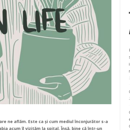
care ne aflăm. Este ca și cum mediul înconjurător s-a
bia acum îl vizităm la spital. Însă, bine că într-un