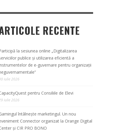
ARTICOLE RECENTE
Participă la sesiunea online „Digitalizarea
serviciilor publice și utilizarea eficientă a
instrumentelor de e-guvernare pentru organizații
neguvernamentale”
30 iulie 2026
CapacityQuest pentru Consiliile de Elevi
29 iulie 2026
Gamingul întâlnește marketingul. Un nou
eveniment Connector organizat la Orange Digital
Center și CIR PRO BONO