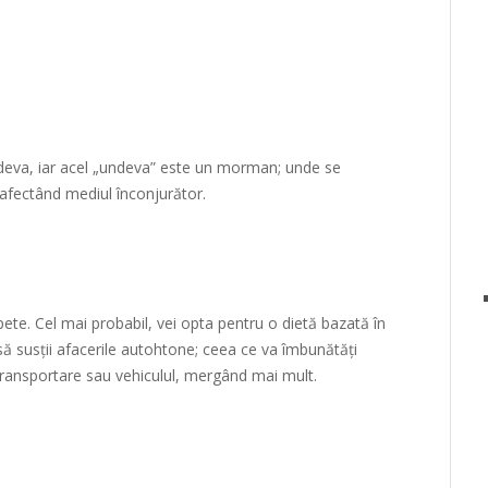
ndeva, iar acel „undeva” este un morman; unde se
afectând mediul înconjurător.
pete. Cel mai probabil, vei opta pentru o dietă bazată în
 să susții afacerile autohtone; ceea ce va îmbunătăți
 transportare sau vehiculul, mergând mai mult.