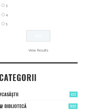
3
4
5
View Results
CATEGORII
#CASĂȘTII
632
BIBLIOTECĂ
1692