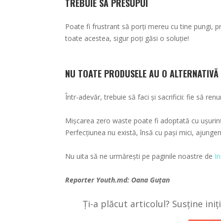
TREBUIE SĂ PRESUPUI
Poate fi frustrant să porți mereu cu tine pungi, p
toate acestea, sigur poți găsi o soluție!
NU TOATE PRODUSELE AU O ALTERNATIVĂ
Într-adevăr, trebuie să faci și sacrificii: fie să ren
Mișcarea zero waste poate fi adoptată cu ușurin
Perfecțiunea nu există, însă cu pași mici, ajung
Nu uita să ne urmărești pe paginile noastre de
I
Reporter
Youth.md
: Oana Guțan
Ți-a plăcut articolul? Susține ini