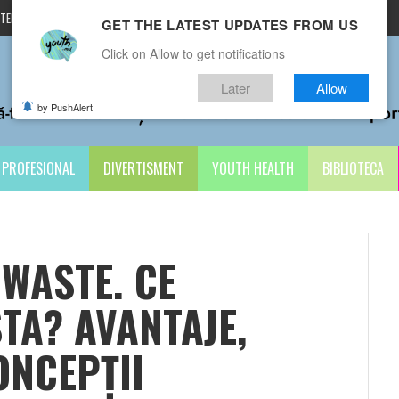
TERMENI ȘI CONDIȚII
CONTACTE
GET THE LATEST UPDATES FROM US
Click on Allow to get notifications
Later
Allow
by PushAlert
PROFESIONAL
DIVERTISMENT
YOUTH HEALTH
BIBLIOTECA
WASTE. CE
TA? AVANTAJE,
ONCEPȚII