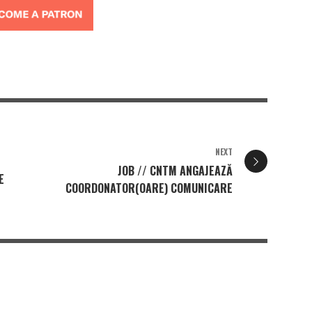
NEXT
JOB // CNTM ANGAJEAZĂ
E
COORDONATOR(OARE) COMUNICARE