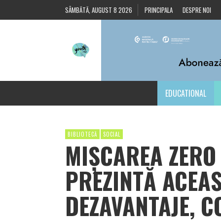
SÂMBĂTĂ, AUGUST 8 2026
PRINCIPALA
DESPRE NOI
EDUCATIONAL
BIBLIOTECĂ
SOCIAL
MIȘCAREA ZERO 
PREZINTĂ ACEAS
DEZAVANTAJE, C