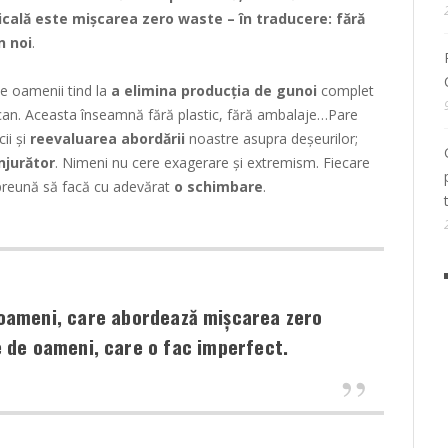
icală este mișcarea zero waste – în traducere: fără
n noi
.
de oamenii tind la
a elimina producția de gunoi
complet
can. Aceasta înseamnă fără plastic, fără ambalaje…Pare
cii și
reevaluarea abordării
noastre asupra deșeurilor;
njurător
. Nimeni nu cere exagerare și extremism. Fiecare
mpreună să facă cu adevărat
o schimbare
.
oameni, care abordează mișcarea zero
e de oameni, care o fac imperfect.