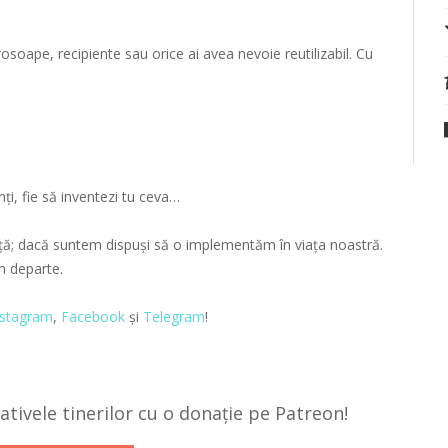
rosoape, recipiente sau orice ai avea nevoie reutilizabil. Cu
unți, fie să inventezi tu ceva…
ță; dacă suntem dispuși să o implementăm în viața noastră.
em departe.
nstagram
,
Facebook
și
Telegram
!
țiativele tinerilor cu o donație pe Patreon!