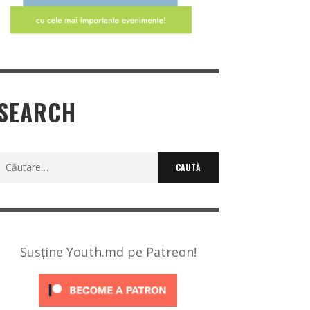
SEARCH
Caută
după:
Susține Youth.md pe Patreon!