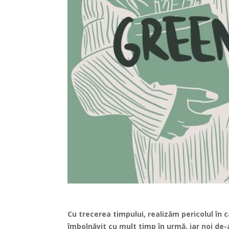
Cu trecerea timpului, realizăm pericolul în 
îmbolnăvit cu mult timp în urmă, iar noi de-a