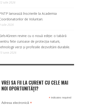
22 iulie 2026
PNTP lansează înscrierile la Academia
Coordonatorilor de Voluntari.
9 iulie 2026
Girls4Green revine cu o nouă ediție: o tabără
pentru fete curioase de protecția naturii,
tehnologii verzi și profesiile dezvoltării durabile.
23 iunie 2026
VREI SA FII LA CURENT CU CELE MAI
NOI OPORTUNITĂȚI?
*
indicates required
*
Adresa electronică