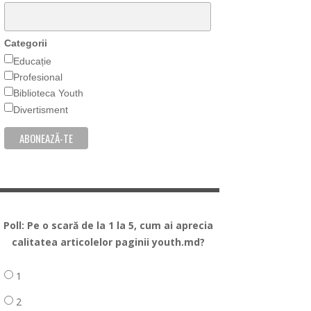
Categorii
Educație
Profesional
Biblioteca Youth
Divertisment
Poll: Pe o scară de la 1 la 5, cum ai aprecia
calitatea articolelor paginii youth.md?
1
2