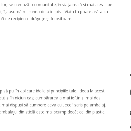
 lor, se creează o comunitate; în viața reală și mai ales – pe
ți își asumă misiunea de a inspira. Viața ta poate arăta ca
ină de recipiente drăguțe și folositoare.
 pui în aplicare ideile și principiile tale. Ideea la acest
t și în niciun caz; cumpărarea a mai ieftin și mai des.
 mai dispuși să cumpere ceva cu „eco” scris pe ambalaj.
balajul din sticlă este mai scump decât cel din plastic.