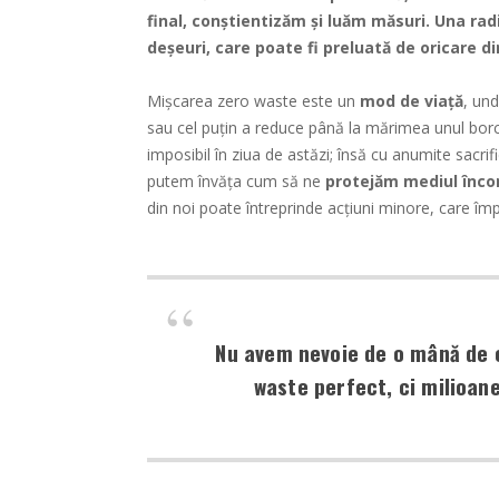
final, conștientizăm și luăm măsuri. Una rad
deșeuri, care poate fi preluată de oricare di
Mișcarea zero waste este un
mod de viață
, un
sau cel puțin a reduce până la mărimea unul bor
imposibil în ziua de astăzi; însă cu anumite sacrifi
putem învăța cum să ne
protejăm mediul înco
din noi poate întreprinde acțiuni minore, care î
Nu avem nevoie de o mână de 
waste perfect, ci milioan