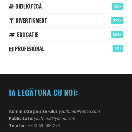
BIBLIOTECĂ
1692
DIVERTISMENT
2223
EDUCATIE
5339
PROFESIONAL
2712
IA LEGĂTURA CU NOI:
Administrația site-ului
:
youth.md@yahoo.com
Publicitate
:
youth.md@yahoo.com
Telefon
: +373 69 588 273