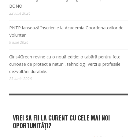
BONO
22 iulie 2026
PNTP lansează înscrierile la Academia Coordonatorilor de
Voluntari.
9 iulie 2026
Girls4Green revine cu o nouă ediție: o tabără pentru fete
curioase de protecția naturii, tehnologii verzi și profesiile
dezvoltării durabile.
23 iunie 2026
VREI SA FII LA CURENT CU CELE MAI NOI
OPORTUNITĂȚI?