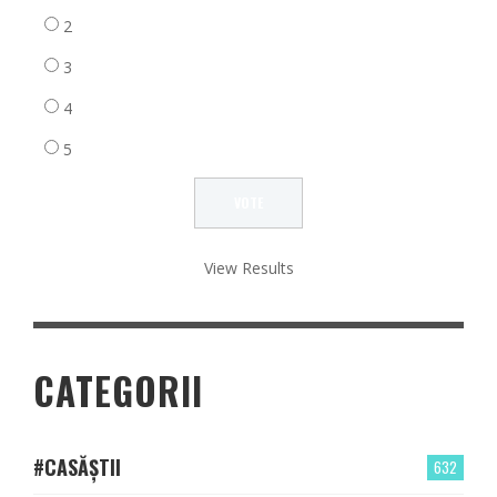
2
3
4
5
View Results
CATEGORII
#CASĂȘTII
632