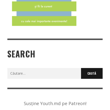
SEARCH
Caută
după:
Susține Youth.md pe Patreon!