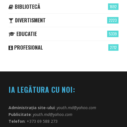
BIBLIOTECĂ
1692
DIVERTISMENT
2223
EDUCATIE
5339
PROFESIONAL
2712
IA LEGĂTURA CU NOI:
Administrația site-ului
:
youth.md@yahoo.com
Publicitate
:
youth.md@yahoo.com
Telefon
: +373 69 588 273