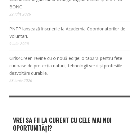
BONO
22 iulie 2026
PNTP lansează înscrierile la Academia Coordonatorilor de
Voluntari.
9 iulie 2026
Girls4Green revine cu o nouă ediție: o tabără pentru fete
curioase de protecția naturii, tehnologii verzi și profesiile
dezvoltării durabile.
23 iunie 2026
VREI SA FII LA CURENT CU CELE MAI NOI
OPORTUNITĂȚI?