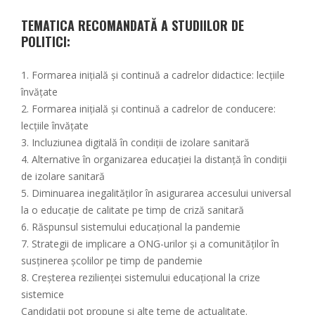
TEMATICA RECOMANDATĂ A STUDIILOR DE
POLITICI:
1. Formarea inițială și continuă a cadrelor didactice: lecțiile
învățate
2. Formarea inițială și continuă a cadrelor de conducere:
lecțiile învățate
3. Incluziunea digitală în condiții de izolare sanitară
4. Alternative în organizarea educației la distanță în condiții
de izolare sanitară
5. Diminuarea inegalităților în asigurarea accesului universal
la o educație de calitate pe timp de criză sanitară
6. Răspunsul sistemului educațional la pandemie
7. Strategii de implicare a ONG-urilor și a comunităților în
susținerea școlilor pe timp de pandemie
8. Creșterea rezilienței sistemului educațional la crize
sistemice
Candidații pot propune și alte teme de actualitate.