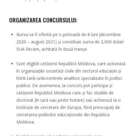
ORGANIZAREA CONCURSULUI:
Bursa va fi oferită pe o perioadă de 8 luni (decembrie
2020 – august 2021) şi constituie suma de 2,000 dolari
SUA fiecare, achitată în două tranșe.
Sunt eligibili cetățenii Republicii Moldova, care activează
în organizațiile societății civile din sectorul educației și
think tank-urile/centrele analitice specializate în politici
publice. De asemenea, la concurs pot participa şi
cetățenii Republicii Moldova care-și fac studiile de
doctorat (în țară sau peste hotare) sau activează la o
instituție de cercetare din Europa, fiind preocupați de
cercetarea politicilor educaționale din Republica
Moldova.