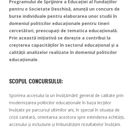
Programului de Sprijinire a Educației al Fundațiilor
pentru o Societate Deschisă, anunță un concurs de
burse individuale pentru elaborarea unor studii în
domeniul politicilor educaționale pentru tineri
cercetători, preocupați de tematica educațională.
Prin această inițiativă se dorește a contribui la
creșterea capacităților în sectorul educațional și a
calității analizelor realizate în domeniul politicilor
educaționale.
SCOPUL CONCURSULUI:
Sporirea accesului la un învățământ general de calitate prin
modernizarea politicilor educaționale în baza lecțiilor
învățate pe parcursul ultimilor ani, în special în situația de
criză sanitară, orientarea acestora spre extinderea echității,
accesului și incluziunii și îmbunătățirii rezultatelor învățării.