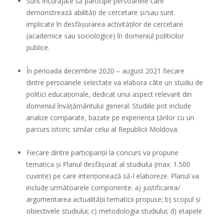
Sunt încurajate să participe persoanele care
demonstrează abilități de cercetare și/sau sunt
implicate în desfășurarea activităților de cercetare
(academice sau sociologice) în domeniul politicilor
publice.
În perioada decembrie 2020 – august 2021 fiecare
dintre persoanele selectate va elabora câte un studiu de
politici educaționale, dedicat unui aspect relevant din
domeniul învățământului general. Studiile pot include
analize comparate, bazate pe experiența țărilor cu un
parcurs istoric similar celui al Republicii Moldova.
Fiecare dintre participanții la concurs va propune
tematica şi Planul desfășurat al studiului (max. 1.500
cuvinte) pe care intenționează să-l elaboreze. Planul va
include următoarele componente: a) justificarea/
argumentarea actualității tematicii propuse; b) scopul și
obiectivele studiului; c) metodologia studiului; d) etapele