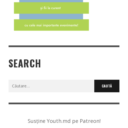
SEARCH
Caută
după:
Susține Youth.md pe Patreon!