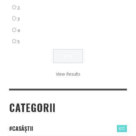
2
3
4
5
View Results
CATEGORII
#CASĂȘTII
632