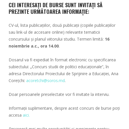
CEI INTERESAȚI DE BURSE SUNT INVITAȚI SĂ
PREZINTE URMĂTOAREA INFORMAȚIE:
CV-ul, lista publicațiilor, două publicații (copiile publicațiilor
sau link-ul de accesare online) relevante tematicii
concursului și planul viitorului studiu. Termen limită:
16
noiembrie a.c., ora 14.00
.
Dosarul va fi expediat în format electronic cu specificarea
subiectului: „Concurs studii de politici educaționale”, în
adresa Directorului Proiectului de Sprijinire a Educației, Ana
Corețchi:
acoretchi@soros.md
.
Doar persoanele preselectate vor fi invitate la interviu.
Informații suplimentare, despre acest concurs de burse poți
accesa
aici.
Descoperă mai multe oportunități și evenimente pentru